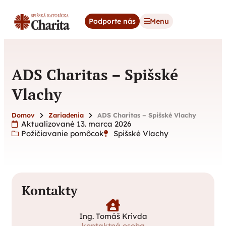
content
Podporte nás
Menu
ADS Charitas – Spišské
Vlachy
Domov
Zariadenia
ADS Charitas – Spišské Vlachy
Aktualizované 13. marca 2026
Požičiavanie pomôcok
Spišské Vlachy
Kontakty
Ing. Tomáš Krivda
kontaktná osoba