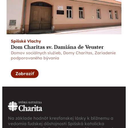
Spišské Vlachy
Dom Charitas sv. Damiána de Veuster
Domov sociálnych služieb
,
Domy Charitas
,
Zariadenie
podporovaného bývania
Zobraziť
Na základe hodnôt kresťanskej lásky k blížnemu a
vedomia ľudskej dôstojnosti Spišská katolícka