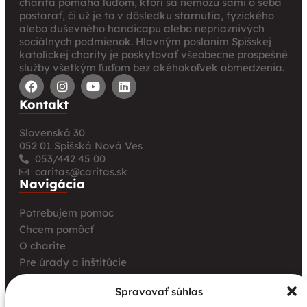
charita pomáha ľuďom, ktorí sa nemôžu sami o seba
postarať, či už je to v dôsledku starnutia, fyzického
alebo duševného handicapu alebo nepriaznivých
sociálnych podmienok. Hlavným poslaním Spišskej
katolíckej charity je poskytovať všeobecne prospešné
služby všetkým ľuďom bez akéhokoľvek obmedzenia.
Kontakt
Slovenská 30
052 01 Spišská Nová Ves
053/442 45 00
caritas@caritas.sk
Navigácia
Potrebujem pomoc
Chcem pomôcť
O charite
Pre úrady a inštitúcie
Farské charity
Spravovať súhlas
Kurz opatrovania