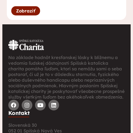
Zobraziť
Na základe hodnôt kresťanskej lásky k blížnemu a
vedomia ľudskej dôstojnosti Spišská katolícka
charita pomáha ľuďom, ktorí sa nemôžu sami o seba
postarať, či už je to v dôsledku starnutia, fyzického
alebo duševného handicapu alebo nepriaznivých
sociálnych podmienok. Hlavným poslaním Spišskej
katolíckej charity je poskytovať všeobecne prospešné
služby všetkým ľuďom bez akéhokoľvek obmedzenia.
Kontakt
Slovenská 30
052 01 Spišská Nová Ves