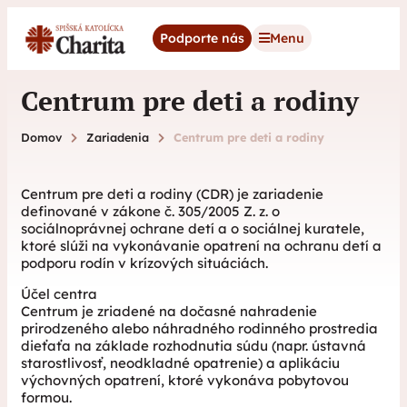
content
Podporte nás
Menu
Centrum pre deti a rodiny
Domov
Zariadenia
Centrum pre deti a rodiny
Centrum pre deti a rodiny (CDR) je zariadenie
definované v zákone č. 305/2005 Z. z. o
sociálnoprávnej ochrane detí a o sociálnej kuratele,
ktoré slúži na vykonávanie opatrení na ochranu detí a
podporu rodín v krízových situáciách.
Účel centra
Centrum je zriadené na dočasné nahradenie
prirodzeného alebo náhradného rodinného prostredia
dieťaťa na základe rozhodnutia súdu (napr. ústavná
starostlivosť, neodkladné opatrenie) a aplikáciu
výchovných opatrení, ktoré vykonáva pobytovou
formou.