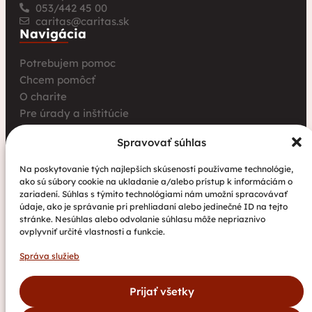
053/442 45 00
caritas@caritas.sk
Navigácia
Potrebujem pomoc
Chcem pomôcť
O charite
Pre úrady a inštitúcie
Farské charity
Spravovať súhlas
Kurz opatrovania
Aktuality
Na poskytovanie tých najlepších skúseností používame technológie,
ako sú súbory cookie na ukladanie a/alebo prístup k informáciám o
Charita bez hraníc: Stretnutie Spišskej katolíckej
zariadení. Súhlas s týmito technológiami nám umožní spracovávať
charity a Krakowskej arcidiecéznej charity prinieslo
údaje, ako je správanie pri prehliadaní alebo jedinečné ID na tejto
nové pohľady na fundraising aj propagáciu
stránke. Nesúhlas alebo odvolanie súhlasu môže nepriaznivo
ovplyvniť určité vlastnosti a funkcie.
Nové petangové ihrisko prináša seniorom radosť,
pohyb a komunitu
Správa služieb
Národný projekt „Integrácia štátnych príslušníkov
tretích krajín vrátane migrantov“
Prijať všetky