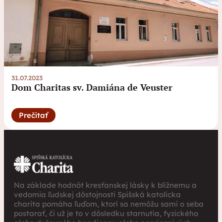
31.07.2023
Dom Charitas sv. Damiána de Veuster
Prečítať
Na základe hodnôt kresťanskej lásky k blížnemu a
vedomia ľudskej dôstojnosti Spišská katolícka
charita pomáha ľuďom, ktorí sa nemôžu sami o seba
postarať, či už je to v dôsledku starnutia, fyzického