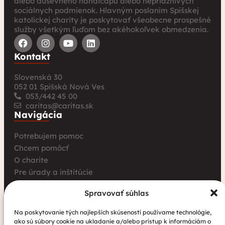
alebo duševného handicapu alebo nepriaznivých
sociálnych podmienok. Hlavným poslaním Spišskej
katolíckej charity je poskytovať všeobecne prospešné
služby všetkým ľuďom bez akéhokoľvek obmedzenia.
Kontakt
Slovenská 30
052 01 Spišská Nová Ves
053/442 45 00
caritas@caritas.sk
Navigácia
Potrebujem pomoc
Chcem pomôcť
O charite
Pre úrady a inštitúcie
Farské charity
Spravovať súhlas
Kurz opatrovania
Aktuality
Na poskytovanie tých najlepších skúseností používame technológie,
ako sú súbory cookie na ukladanie a/alebo prístup k informáciám o