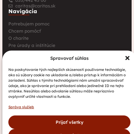
053/442 45 00
caritas@caritas.sk
Navigácia
Potrebujem pomoc
Chcem pomôcť
O charite
Pre úrady a inštitúcie
Farské charity
Spravovať súhlas
Kurz opatrovania
Aktuality
Na poskytovanie tých najlepších skúseností používame technológie,
ako sú súbory cookie na ukladanie a/alebo prístup k informáciám o
Charita bez hraníc: Stretnutie Spišskej katolíckej
zariadení. Súhlas s týmito technológiami nám umožní spracovávať
charity a Krakowskej arcidiecéznej charity prinieslo
údaje, ako je správanie pri prehliadaní alebo jedinečné ID na tejto
nové pohľady na fundraising aj propagáciu
stránke. Nesúhlas alebo odvolanie súhlasu môže nepriaznivo
ovplyvniť určité vlastnosti a funkcie.
Nové petangové ihrisko prináša seniorom radosť,
pohyb a komunitu
Správa služieb
Národný projekt „Integrácia štátnych príslušníkov
tretích krajín vrátane migrantov“
Prijať všetky