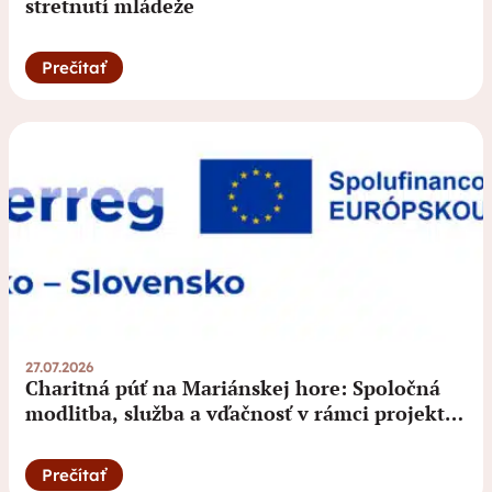
stretnutí mládeže
Prečítať
27.07.2026
Charitná púť na Mariánskej hore: Spoločná
modlitba, služba a vďačnosť v rámci projektu
„Charita bez hraníc“ Programu Interreg
Poľsko – Slovensko 2021 – 2027
Prečítať