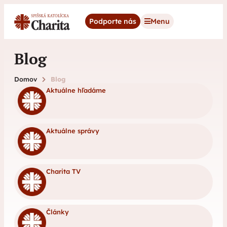
content
Podporte nás
Menu
Blog
Domov
Blog
Aktuálne hľadáme
Aktuálne správy
Charita TV
Články