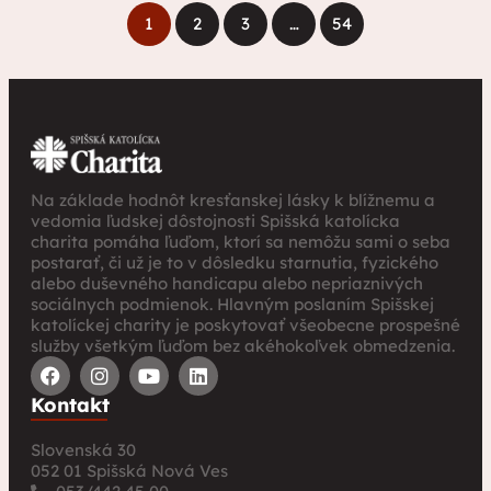
1
2
3
…
54
Na základe hodnôt kresťanskej lásky k blížnemu a
vedomia ľudskej dôstojnosti Spišská katolícka
charita pomáha ľuďom, ktorí sa nemôžu sami o seba
postarať, či už je to v dôsledku starnutia, fyzického
alebo duševného handicapu alebo nepriaznivých
sociálnych podmienok. Hlavným poslaním Spišskej
katolíckej charity je poskytovať všeobecne prospešné
služby všetkým ľuďom bez akéhokoľvek obmedzenia.
Kontakt
Slovenská 30
052 01 Spišská Nová Ves