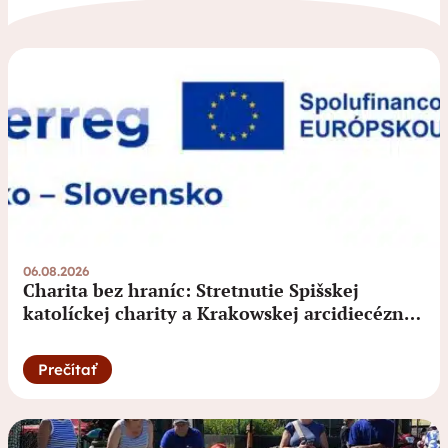
06.08.2026
Charita bez hraníc: Stretnutie Spišskej
katolíckej charity a Krakowskej arcidiecéznej
charity prinieslo nové pohľady na fundraising
aj propagáciu
Prečítať