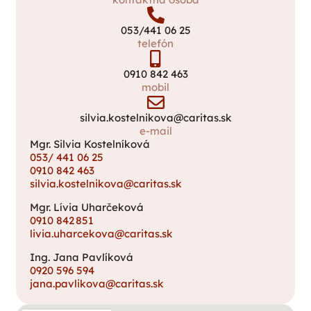
053/441 06 25
telefón
0910 842 463
mobil
silvia.kostelnikova@caritas.sk
e-mail
Mgr. Silvia Kostelníková
053/ 441 06 25
0910 842 463
silvia.kostelnikova@caritas.sk
Mgr. Lívia Uharčeková
0910 842 851
livia.uharcekova@caritas.sk
Ing. Jana Pavlíková
0920 596 594
jana.pavlikova@caritas.sk