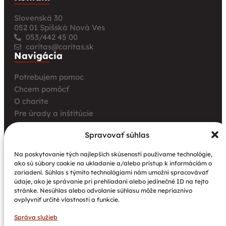
Slovenská 30
052 01 Spišská Nová Ves
053/442 45 00
caritas@caritas.sk
Navigácia
Potrebujem pomoc
Chcem pomôcť
O charite
Pre úrady a inštitúcie
Farské charity
Spravovať súhlas
Kurz opatrovania
Aktuality
Na poskytovanie tých najlepších skúseností používame technológie,
ako sú súbory cookie na ukladanie a/alebo prístup k informáciám o
Charita bez hraníc: Stretnutie Spišskej katolíckej
zariadení. Súhlas s týmito technológiami nám umožní spracovávať
charity a Krakowskej arcidiecéznej charity prinieslo
údaje, ako je správanie pri prehliadaní alebo jedinečné ID na tejto
nové pohľady na fundraising aj propagáciu
stránke. Nesúhlas alebo odvolanie súhlasu môže nepriaznivo
ovplyvniť určité vlastnosti a funkcie.
Nové petangové ihrisko prináša seniorom radosť,
pohyb a komunitu
Správa služieb