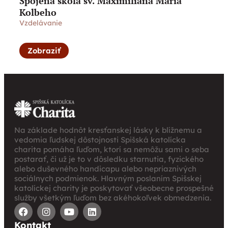
Spojená škola sv. Maximiliána Mária
Kolbeho
Vzdelávanie
Zobraziť
Na základe hodnôt kresťanskej lásky k blížnemu a
vedomia ľudskej dôstojnosti Spišská katolícka
charita pomáha ľuďom, ktorí sa nemôžu sami o seba
postarať, či už je to v dôsledku starnutia, fyzického
alebo duševného handicapu alebo nepriaznivých
sociálnych podmienok. Hlavným poslaním Spišskej
katolíckej charity je poskytovať všeobecne prospešné
služby všetkým ľuďom bez akéhokoľvek obmedzenia.
Kontakt