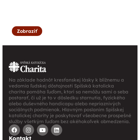
Zobraziť
Na základe hodnôt kresťanskej lásky k blížnemu a
vedomia ľudskej dôstojnosti Spišská katolícka
charita pomáha ľuďom, ktorí sa nemôžu sami o seba
postarať, či už je to v dôsledku starnutia, fyzického
alebo duševného handicapu alebo nepriaznivých
sociálnych podmienok. Hlavným poslaním Spišskej
katolíckej charity je poskytovať všeobecne prospešné
služby všetkým ľuďom bez akéhokoľvek obmedzenia.
Kontakt