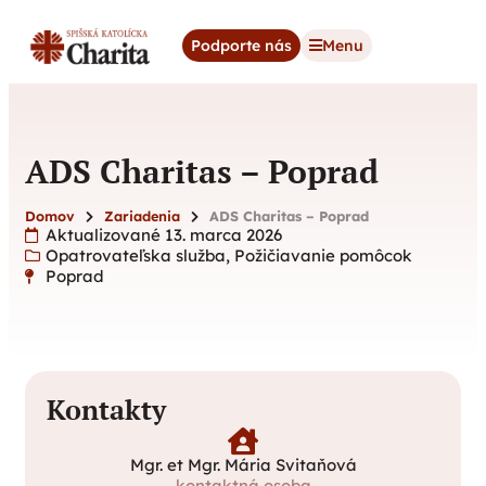
content
Podporte nás
Menu
ADS Charitas – Poprad
Domov
Zariadenia
ADS Charitas – Poprad
Aktualizované 13. marca 2026
Opatrovateľska služba
,
Požičiavanie pomôcok
Poprad
Kontakty
Mgr. et Mgr. Mária Svitaňová
kontaktná osoba