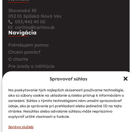
Slovenská 30
052 01 Spišská Nová Ves
053/442 45 00
caritas@caritas.sk
Navigácia
Potrebujem pomoc
Chcem pomôcť
O charite
Pre úrady a inštitúcie
Farské charity
Spravovať súhlas
Kurz opatrovania
Aktuality
Na poskytovanie tých najlepších skúseností používame technológie,
ako sú súbory cookie na ukladanie a/alebo prístup k informáciám o
Charita bez hraníc: Stretnutie Spišskej katolíckej
zariadení. Súhlas s týmito technológiami nám umožní spracovávať
charity a Krakowskej arcidiecéznej charity prinieslo
údaje, ako je správanie pri prehliadaní alebo jedinečné ID na tejto
nové pohľady na fundraising aj propagáciu
stránke. Nesúhlas alebo odvolanie súhlasu môže nepriaznivo
ovplyvniť určité vlastnosti a funkcie.
Nové petangové ihrisko prináša seniorom radosť,
pohyb a komunitu
Správa služieb