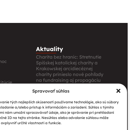
Aktuality
Charita bez hraníc: Stretnutie
moc
Spišskej katolíckej charity a
Krakowskej arcidiecéznej
charity prinieslo nové pohľady
na fundraising aj propagáciu
itúcie
Nové petangové ihrisko
Spravovať súhlas
prináša seniorom radosť,
ia
pohyb a komunitu
anie tých najlepších skúseností používame technológie, ako sú súbory
kladanie a/alebo prístup k informáciám o zariadení. Súhlas s týmito
Národný projekt „Integrácia
mi nám umožní spracovávať údaje, ako je správanie pri prehliadaní
štátnych príslušníkov tretích
ečné ID na tejto stránke. Nesúhlas alebo odvolanie súhlasu môže
krajín vrátane migrantov“
ovplyvniť určité vlastnosti a funkcie.