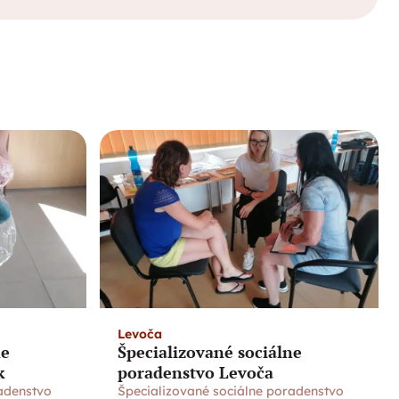
Levoča
ne
Špecializované sociálne
k
poradenstvo Levoča
adenstvo
Špecializované sociálne poradenstvo