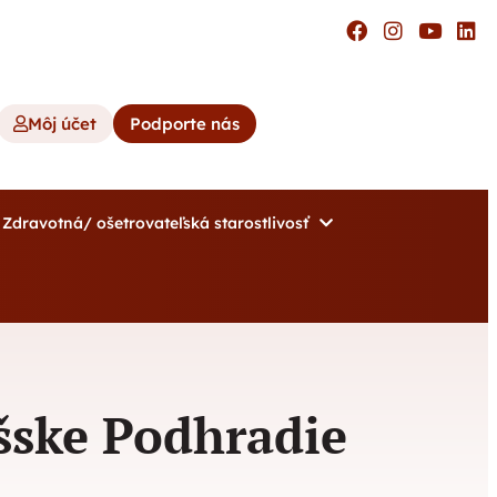
Môj účet
Podporte nás
Zdravotná/ ošetrovateľská starostlivosť
šske Podhradie