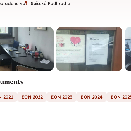
 poradenstvo
Spišské Podhradie
umenty
 2021
EON 2022
EON 2023
EON 2024
EON 202