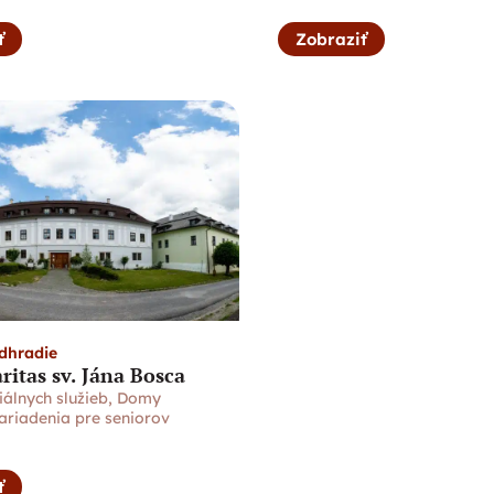
ť
Zobraziť
dhradie
itas sv. Jána Bosca
álnych služieb
,
Domy
ariadenia pre seniorov
ť