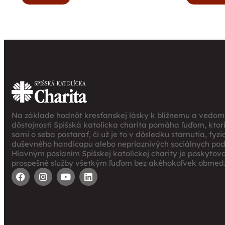
Na základe hodnôt kresťanskej lásky k blížnemu a vedomi
dôstojnosti Spišská katolícka charita pomáha ľuďom, ktor
sami o seba postarať, či už je to v dôsledku starnutia, fyz
duševného handicapu alebo nepriaznivých sociálnych po
Hlavným poslaním Spišskej katolíckej charity je poskytov
prospešné služby všetkým ľuďom bez akéhokoľvek obmedz