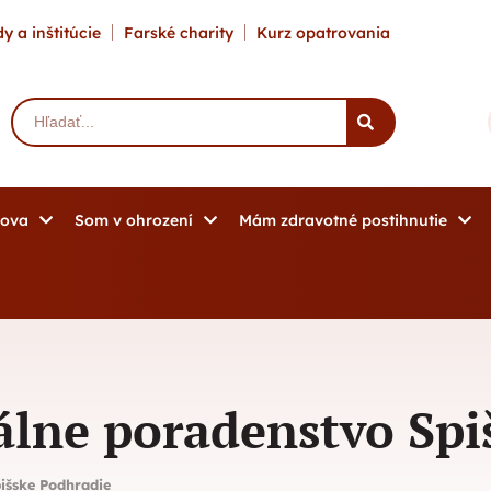
y a inštitúcie
Farské charity
Kurz opatrovania
mova
Som v ohrození
Mám zdravotné postihnutie
iálne poradenstvo Spi
pišske Podhradie