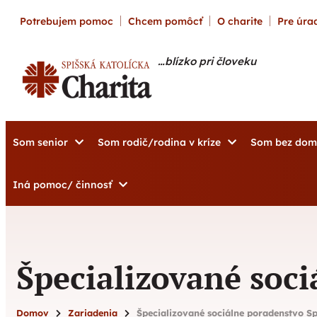
content
Potrebujem pomoc
Chcem pomôcť
O charite
Pre úrad
…blízko pri človeku
Som senior
Som rodič/rodina v kríze
Som bez do
Iná pomoc/ činnosť
Špecializované soc
Domov
Zariadenia
Špecializované sociálne poradenstvo S