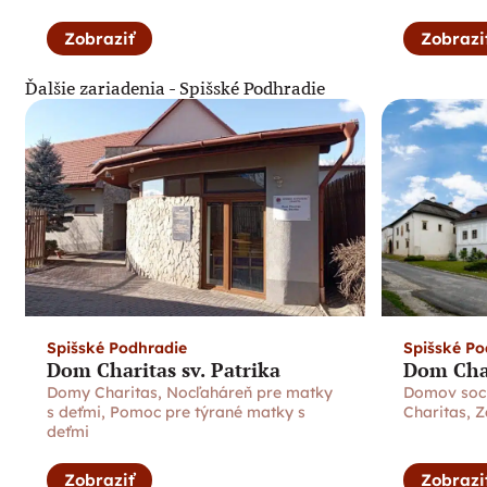
Zobraziť
Zobrazi
Ďalšie zariadenia -
Spišské Podhradie
Spišské Podhradie
Spišské Po
Dom Charitas sv. Patrika
Dom Char
Domy Charitas
,
Nocľaháreň pre matky
Domov soci
s deťmi
,
Pomoc pre týrané matky s
Charitas
,
Z
deťmi
Zobraziť
Zobrazi