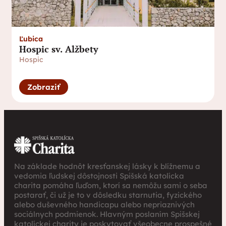
Ľubica
Hospic sv. Alžbety
Hospic
Zobraziť
Na základe hodnôt kresťanskej lásky k blížnemu a
vedomia ľudskej dôstojnosti Spišská katolícka
charita pomáha ľuďom, ktorí sa nemôžu sami o seba
postarať, či už je to v dôsledku starnutia, fyzického
alebo duševného handicapu alebo nepriaznivých
sociálnych podmienok. Hlavným poslaním Spišskej
katolíckej charity je poskytovať všeobecne prospešné