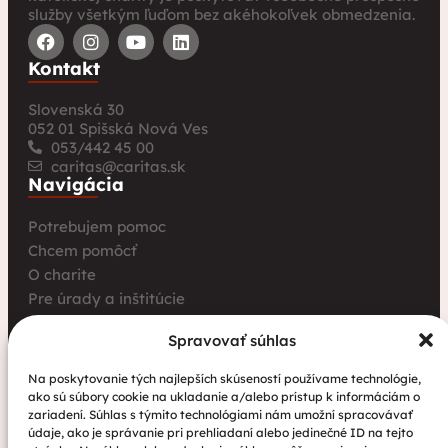
služby všetkým ľuďom bez akéhokoľvek obmedzenia.
Kontakt
Slovenská 30
052 01 Spišská Nová Ves
053/442 45 00
caritas@caritas.sk
Navigácia
Potrebujem pomoc
Chcem pomôcť
O charite
Pre úrady a inštitúcie
Farské charity
Spravovať súhlas
Kurz opatrovania
Aktuality
Na poskytovanie tých najlepších skúseností používame technológie,
ako sú súbory cookie na ukladanie a/alebo prístup k informáciám o
Charita bez hraníc: Stretnutie Spišskej katolíckej
zariadení. Súhlas s týmito technológiami nám umožní spracovávať
charity a Krakowskej arcidiecéznej charity prinieslo
údaje, ako je správanie pri prehliadaní alebo jedinečné ID na tejto
nové pohľady na fundraising aj propagáciu