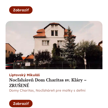
Zobraziť
Liptovský Mikuláš
Nocľaháreň Dom Charitas sv. Kláry –
ZRUŠENÉ
Domy Charitas
,
Nocľaháreň pre matky s deťmi
Zobraziť