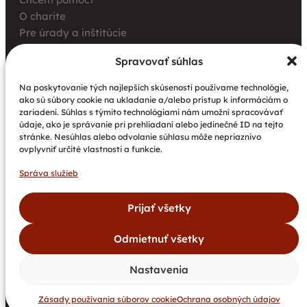
O charite
Pre úrady a inštitúcie
Farské charity
Spravovať súhlas
Kurz opatrovania
Aktuality
Na poskytovanie tých najlepších skúseností používame technológie,
ako sú súbory cookie na ukladanie a/alebo prístup k informáciám o
Charita bez hraníc: Stretnutie Spišskej katolíckej
zariadení. Súhlas s týmito technológiami nám umožní spracovávať
charity a Krakowskej arcidiecéznej charity prinieslo
údaje, ako je správanie pri prehliadaní alebo jedinečné ID na tejto
nové pohľady na fundraising aj propagáciu
stránke. Nesúhlas alebo odvolanie súhlasu môže nepriaznivo
ovplyvniť určité vlastnosti a funkcie.
Nové petangové ihrisko prináša seniorom radosť,
pohyb a komunitu
Správa služieb
Národný projekt „Integrácia štátnych príslušníkov
tretích krajín vrátane migrantov“
Prijať všetky
Odmietnuť všetky
©
Spišská
Všetky
Vytvoril
Dokumenty
Newsletter
2026
katolícka
práva
bajan.sk
Kontakty
GDPR
Cookies
Nastavenia
charita.
vyhradené.
DAROVACIE PODMIENKY
Zásady používania súborov cookie
Ochrana osobných údajov