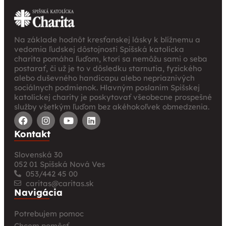
Na základe hodnôt kresťanskej lásky k blížnemu a
vedomia ľudskej dôstojnosti Spišská katolícka
charita pomáha ľuďom, ktorí sa nemôžu sami o seba
postarať, či už je to v dôsledku starnutia, fyzického
alebo duševného handicapu alebo nepriaznivých
sociálnych podmienok. Hlavným poslaním Spišskej
katolíckej charity je poskytovať všeobecne prospešné
služby všetkým ľuďom bez akéhokoľvek obmedzenia.
Kontakt
Slovenská 30
052 01 Spišská Nová Ves
053/442 45 00
caritas@caritas.sk
Navigácia
Potrebujem pomoc
Chcem pomôcť