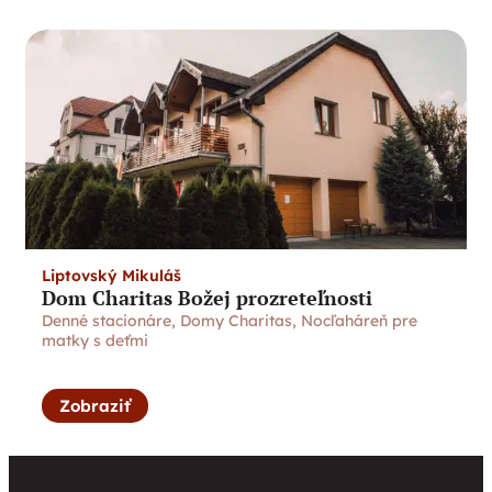
Liptovský Mikuláš
Dom Charitas Božej prozreteľnosti
Denné stacionáre
,
Domy Charitas
,
Nocľaháreň pre
matky s deťmi
Zobraziť