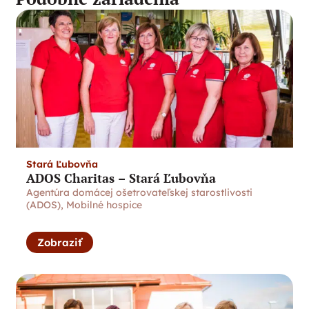
Stará Ľubovňa
ADOS Charitas – Stará Ľubovňa
Agentúra domácej ošetrovateľskej starostlivosti
(ADOS)
,
Mobilné hospice
Zobraziť