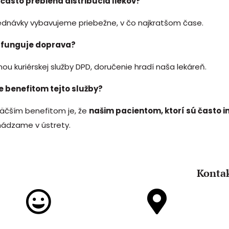
 často prebieha distribúcia liekov?
ednávky vybavujeme priebežne, v čo najkratšom čase.
 funguje doprava?
ou kuriérskej služby DPD, doručenie hradí naša lekáreň.
je benefitom tejto služby?
väčším benefitom je, že
našim pacientom, ktorí sú často im
hádzame v ústrety.
Konta