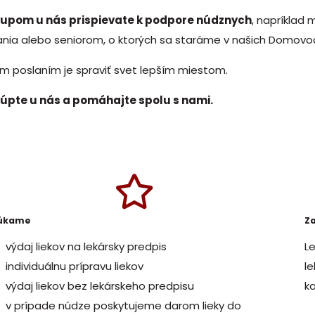
upom u nás prispievate k podpore núdznych
, napríkla
nia alebo seniorom, o ktorých sa staráme v našich Domovoch
m poslaním je spraviť svet lepším miestom.
úpte u nás a pomáhajte spolu s nami.
úkame
Z
výdaj liekov na lekársky predpis
L
individuálnu prípravu liekov
l
výdaj liekov bez lekárskeho predpisu
ka
v prípade núdze poskytujeme darom lieky do