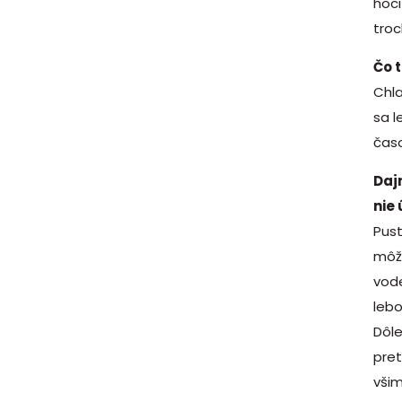
hoci
troc
Čo 
Chla
sa l
čas
Daj
nie
Pust
môže
vode
lebo
Dôle
pret
všim