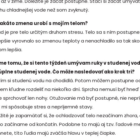
 až v zime. Dôležité je začať postupne. Stačí si začať umýva
hu chladnejšej vode než som zvyknutý.
takáto zmena urobí s mojím telom?
d je pre telo určitým druhom stresu. Telo sa s ním postupn
epšie vyrovnalo so zmenou teploty a nenachladilo sa tak sko
om lepšia.
me tomu, že si tento týždeň umývam ruky v studenej vo
 úplne studenej vode. Čo môže nasledovať ako krok tri?
ím si studenú vodu na chodidlá. Potom môžem postupne ochl
m kľudne rozdeliť na niekoľko dní. Sprcha nemusí byť hneď c
 sprchovať len nohy. Otužovanie má byť postupné, nie nepr
 mi spôsobuje stres a nepríjemné stavy.
žité je zapamätať si, že ochladzovať telo nezačínam zhora,
o začíname od končatín. Podobne to majú aj tzv. ľadové med
nete, títo ľudia majú zväčša hlavu v teplej čiapke.