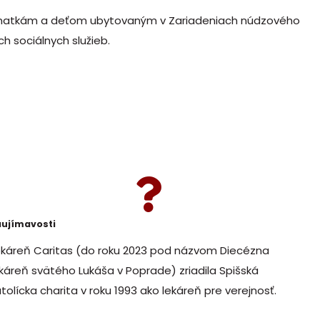
d matkám a deťom ubytovaným v Zariadeniach núdzového
 sociálnych služieb.
aujímavosti
ekáreň Caritas (do roku 2023 pod názvom Diecézna
ekáreň svätého Lukáša v Poprade) zriadila Spišská
tolícka charita v roku 1993 ako lekáreň pre verejnosť.