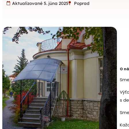
Aktualizované 5. júna 2025
Poprad
O n
Sm
Výťa
s de
Sme 
Každ