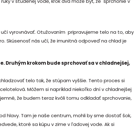
ť ruky v studenej vode, krok dva môže byť, že sprchonie v
e učí vyrovnávať. Otužovaním pripravujeme telo na to, aby
ro. Skúsenosť nás učí, že imunitná odpoveď na chlad je
de. Druhým krokom bude sprchovať sa v chladnejšej,
adzovať telo tak, že stúpam vyššie. Tento proces si
elotelová. Môžem si napríklad niekoľko dní v chladnejšej
íjemné, že budem teraz kvôli tomu odkladať sprchovanie,
 od hlavy. Tam je naše centrum, mohli by sme dostať šok,
vede, ktoré sa kúpu v zime v ľadovej vode. Ak si