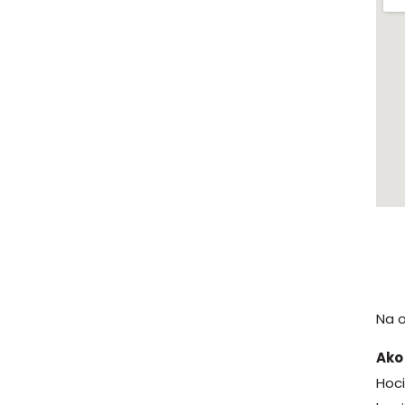
Na o
Ako
Hoci