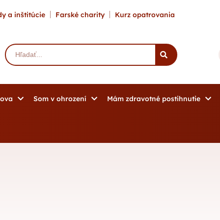
y a inštitúcie
Farské charity
Kurz opatrovania
mova
Som v ohrození
Mám zdravotné postihnutie