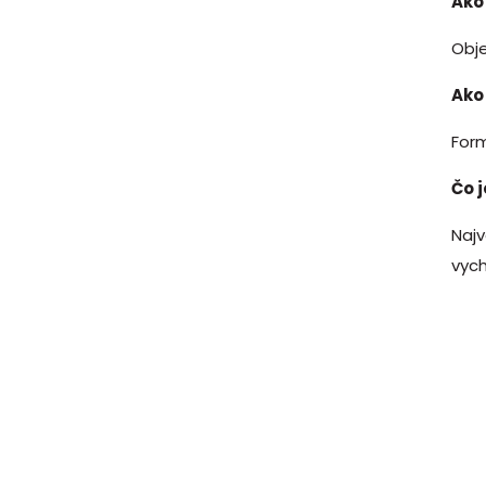
Ako
Obj
Ako
Form
Čo 
Naj
vyc