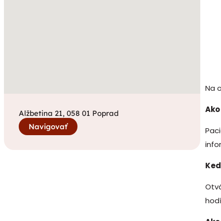
Na o
Ako
Alžbetina 21, 058 01 Poprad
Navigovať
Paci
info
Ked
Otvá
hodí