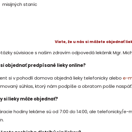
misijných staníc
Viete, že u nás si môžete objednať li
tázky súvisiace s našim zdravím odpovedá lekárnik Mgr. Mich
 si objednať predpísané lieky online?
ent si v pohodlí domova objedná lieky telefonicky alebo
e-m
rmovaný súhlas, ktorý nám podpíše a obratom pošle naspäť 
y si lieky môže objednať?
racie hodiny lekárne sú od 7:00 do 14:00, ale telefonicky/e
n.