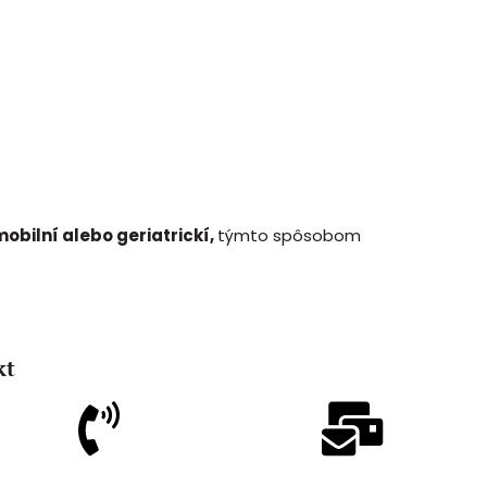
obilní alebo geriatrickí,
týmto spôsobom
kt