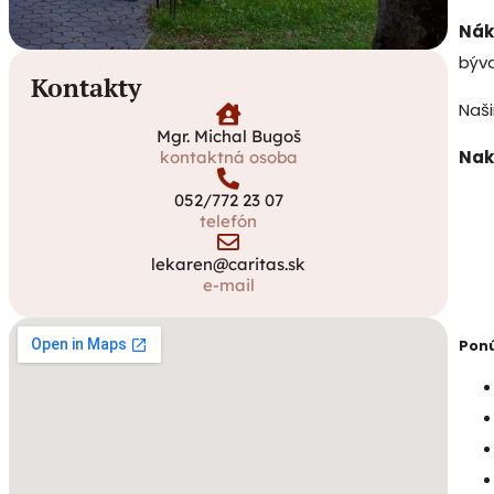
Nák
býva
Kontakty
Naši
Mgr. Michal Bugoš
Nak
kontaktná osoba
052/772 23 07
telefón
lekaren@caritas.sk
e-mail
Pon