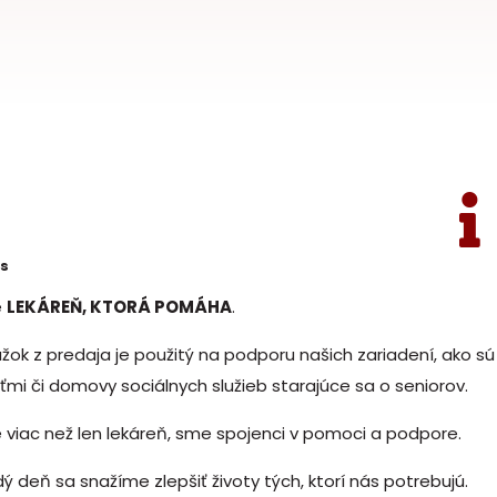
ás
e
LEKÁREŇ, KTORÁ POMÁHA
.
žok z predaja je použitý na podporu našich zariadení, ako 
ťmi či domovy sociálnych služieb starajúce sa o seniorov.
viac než len lekáreň, sme spojenci v pomoci a podpore.
ý deň sa snažíme zlepšiť životy tých, ktorí nás potrebujú.