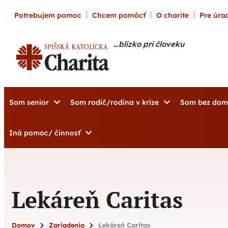
content
Potrebujem pomoc
Chcem pomôcť
O charite
Pre úrad
…blízko pri človeku
Som senior
Som rodič/rodina v kríze
Som bez do
Iná pomoc/ činnosť
Lekáreň Caritas
Domov
Zariadenia
Lekáreň Caritas