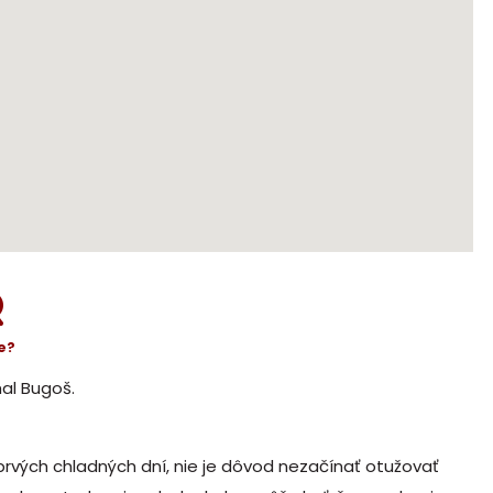
e?
al Bugoš.
 prvých chladných dní, nie je dôvod nezačínať otužovať