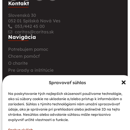
Kontakt
Slovenská 30
052 01 Spišská Nová Ves
053/442 45 00
caritas@caritas.sk
Navigácia
Potrebujem pomoc
Chcem pomôcť
O charite
Pre úrady a inštitúcie
Farské charity
Spravovať súhlas
Kurz opatrovania
Aktuality
Na poskytovanie tých najlepších skúseností používame technológie,
ako sú súbory cookie na ukladanie a/alebo prístup k informáciám o
Charita bez hraníc: Stretnutie Spišskej katolíckej
zariadení. Súhlas s týmito technológiami nám umožní spracovávať
charity a Krakowskej arcidiecéznej charity prinieslo
údaje, ako je správanie pri prehliadaní alebo jedinečné ID na tejto
nové pohľady na fundraising aj propagáciu
stránke. Nesúhlas alebo odvolanie súhlasu môže nepriaznivo
ovplyvniť určité vlastnosti a funkcie.
Nové petangové ihrisko prináša seniorom radosť,
pohyb a komunitu
Správa služieb