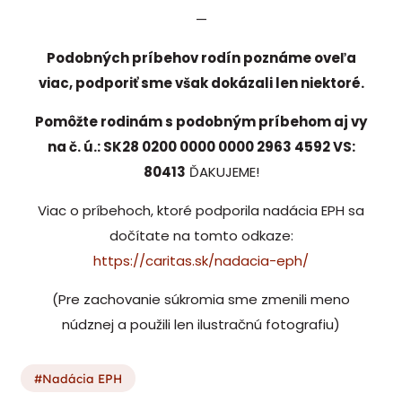
—
Podobných príbehov rodín poznáme oveľa
viac, podporiť sme však dokázali len niektoré.
Pomôžte rodinám s podobným príbehom aj vy
na č. ú.: SK28 0200 0000 0000 2963 4592 VS:
80413
ĎAKUJEME!
Viac o príbehoch, ktoré podporila nadácia EPH sa
dočítate na tomto odkaze:
https://caritas.sk/nadacia-eph/
(Pre zachovanie súkromia sme zmenili meno
núdznej a použili len ilustračnú fotografiu)
Nadácia EPH