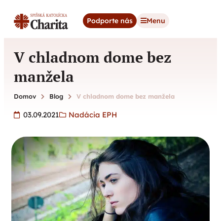
content
Podporte nás
Menu
V chladnom dome bez
manžela
Domov
Blog
V chladnom dome bez manžela
03.09.2021
Nadácia EPH