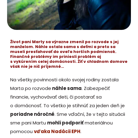
Život pani Marty sa výrazne zmenil po rozvode s jej
manželom. Náhle ostala sama s deťmi a preto sa
museli presťahovať do oveľa horších podmienok.
Finančné problémy im priniesli problém aj
s vykúrením celej domácnosti. Žiť v chladnom domove
však nie je nič príjemné…
Na všetky povinnosti okolo svojej rodiny zostala
Marta po rozvode
náhle sama
. Zabezpečiť
financie, vychovávať deti, či postarať sa
o domácnosť. To všetko je stihnúť za jeden deň je
poriadne náročné
. Sme vďační, že v tejto situácii
sme pani Martu
mohli podporiť
materiálnou
pomocou
vďaka Nadácii EPH
.