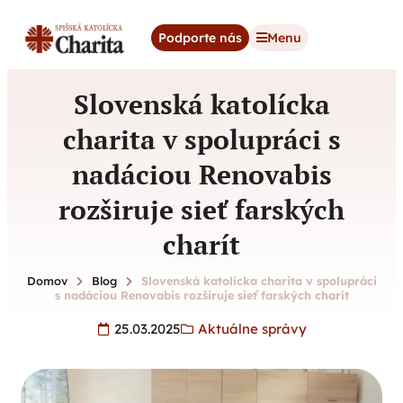
content
Podporte nás
Menu
Slovenská katolícka
charita v spolupráci s
nadáciou Renovabis
rozširuje sieť farských
charít
Domov
Blog
Slovenská katolícka charita v spolupráci
s nadáciou Renovabis rozširuje sieť farských charít
25.03.2025
Aktuálne správy