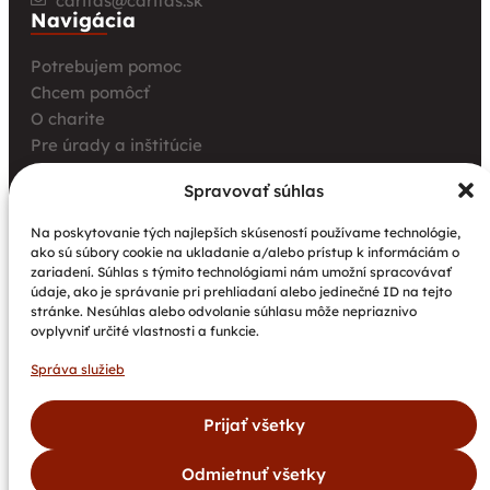
caritas@caritas.sk
Navigácia
Potrebujem pomoc
Chcem pomôcť
O charite
Pre úrady a inštitúcie
Farské charity
Spravovať súhlas
Kurz opatrovania
Aktuality
Na poskytovanie tých najlepších skúseností používame technológie,
ako sú súbory cookie na ukladanie a/alebo prístup k informáciám o
Charita bez hraníc: Stretnutie Spišskej katolíckej
zariadení. Súhlas s týmito technológiami nám umožní spracovávať
charity a Krakowskej arcidiecéznej charity prinieslo
údaje, ako je správanie pri prehliadaní alebo jedinečné ID na tejto
nové pohľady na fundraising aj propagáciu
stránke. Nesúhlas alebo odvolanie súhlasu môže nepriaznivo
ovplyvniť určité vlastnosti a funkcie.
Nové petangové ihrisko prináša seniorom radosť,
pohyb a komunitu
Správa služieb
Národný projekt „Integrácia štátnych príslušníkov
tretích krajín vrátane migrantov“
Prijať všetky
Odmietnuť všetky