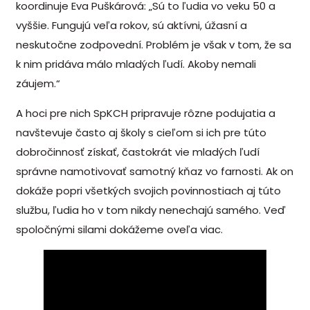
koordinuje Eva Puškárová: „Sú to ľudia vo veku 50 a
vyššie. Fungujú veľa rokov, sú aktívni, úžasní a
neskutočne zodpovední. Problém je však v tom, že sa
k nim pridáva málo mladých ľudí. Akoby nemali
záujem.“
A hoci pre nich SpKCH pripravuje rôzne podujatia a
navštevuje často aj školy s cieľom si ich pre túto
dobročinnosť získať, častokrát vie mladých ľudí
správne namotivovať samotný kňaz vo farnosti. Ak on
dokáže popri všetkých svojich povinnostiach aj túto
službu, ľudia ho v tom nikdy nenechajú samého. Veď
spoločnými silami dokážeme oveľa viac.