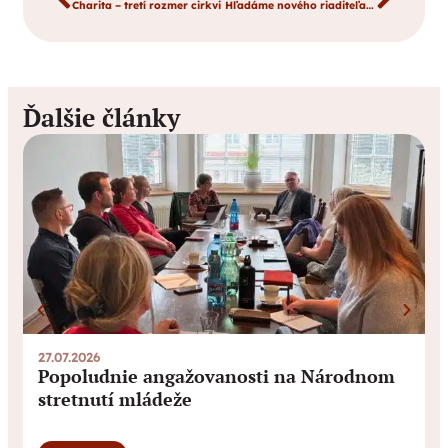
Charita – tretí rozmer cirkvi
Hľadáme nového riaditeľa Domu Charitas sv. Jána Bosca
Ďalšie články
27.07.2026
0
Popoludnie angažovanosti na Národnom
stretnutí mládeže