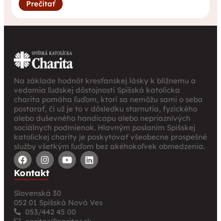
Prečítať
Na základe hodnôt kresťanskej lásky k blížnemu a
vedomia ľudskej dôstojnosti Spišská katolícka
charita pomáha ľuďom, ktorí sa nemôžu sami o seba
postarať, či už je to v dôsledku starnutia, fyzického
alebo duševného handicapu alebo nepriaznivých
sociálnych podmienok. Hlavným poslaním Spišskej
katolíckej charity je poskytovať všeobecne prospešné
služby všetkým ľuďom bez akéhokoľvek obmedzenia.
Kontakt
Slovenská 30
052 01 Spišská Nová Ves
053/442 45 00