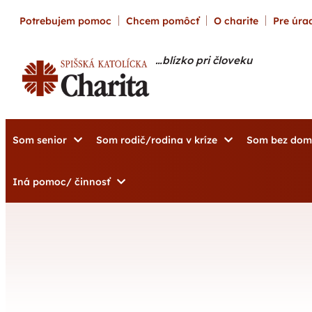
content
Potrebujem pomoc
Chcem pomôcť
O charite
Pre úrad
…blízko pri človeku
Som senior
Som rodič/rodina v kríze
Som bez do
Iná pomoc/ činnosť