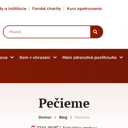
y a inštitúcie
Farské charity
Kurz opatrovania
mova
Som v ohrození
Mám zdravotné postihnutie
Pečieme
Domov
Blog
Pečieme
27.01.2023
Aktuálne správy