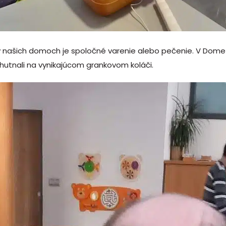
v našich domoch je spoločné varenie alebo pečenie. V Dome 
hutnali na vynikajúcom grankovom koláči.