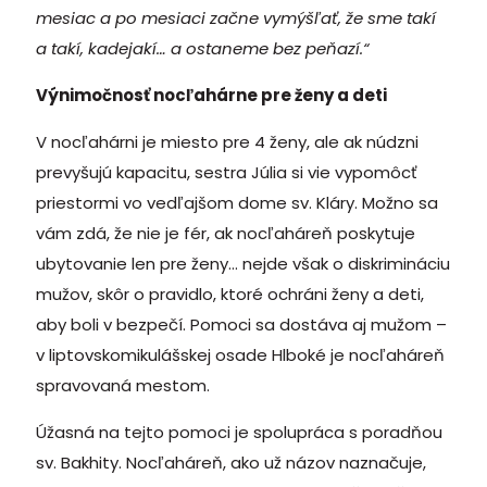
mesiac a po mesiaci začne vymýšľať, že sme takí
a takí, kadejakí… a ostaneme bez peňazí.“
Výnimočnosť nocľahárne pre ženy a deti
V nocľahárni je miesto pre 4 ženy, ale ak núdzni
prevyšujú kapacitu, sestra Júlia si vie vypomôcť
priestormi vo vedľajšom dome sv. Kláry. Možno sa
vám zdá, že nie je fér, ak nocľaháreň poskytuje
ubytovanie len pre ženy… nejde však o diskrimináciu
mužov, skôr o pravidlo, ktoré ochráni ženy a deti,
aby boli v bezpečí. Pomoci sa dostáva aj mužom –
v liptovskomikulášskej osade Hlboké je nocľaháreň
spravovaná mestom.
Úžasná na tejto pomoci je spolupráca s poradňou
sv. Bakhity. Nocľaháreň, ako už názov naznačuje,