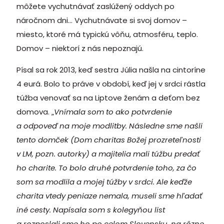
môžete vychutnávať zaslúžený oddych po
náročnom dni… Vychutnávate si svoj domov –
miesto, ktoré má typickú vôňu, atmosféru, teplo.
Domov – niektorí z nás nepoznajú.
Písal sa rok 2013, keď sestra Júlia našla na cintoríne
4 eurá. Bolo to práve v období, keď jej v srdci rástla
túžba venovať sa na Liptove ženám a deťom bez
domova. „
Vnímala som to ako potvrdenie
a odpoveď na moje modlitby. Následne sme našli
tento domček (Dom charitas Božej prozreteľnosti
v LM, pozn. autorky) a majitelia mali túžbu predať
ho charite. To bolo druhé potvrdenie toho, za čo
som sa modlila a mojej túžby v srdci. Ale keďže
charita vtedy peniaze nemala, museli sme hľadať
iné cesty. Napísala som s kolegyňou list
a rozposlali sme ho po celom Slovensku, na rôzne