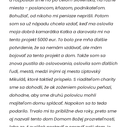
miesta – poslancom, kňazom, podnikateľom.
Bohužiaľ, od nikoho mi peniaze neprišli. Potom
som sa už nápadu chcela vzdať, keď ma oslovila
moja dobrá kamarátka Katka a darovala mi na
tento projekt 5000 eur. To bolo pre mňa ďalšie
potvrdenie, že sa nemám vzdávať, ale mám
bojovať za tento projekt a dom. Takže som sa
znova pustila do oslovovania, oslovila som ďalších
ľudí, mestá, medzi inými aj mesto Liptovský
Mikuláš, ktoré taktiež prispelo. S riaditeľom charity
sme sa dohodli, že ak zoženiem polovicu peňazí,
dohodne, aby sme druhú polovicu mohli
majiteľom domu splácať. Napokon sa to teda
podarilo. Trvalo mi to približne dva roky, preto sme
aj nazvali tento dom Domom Božej prozreteľnosti,
lebo zo 4 euríčok postaviť a opraviť celý dom, je