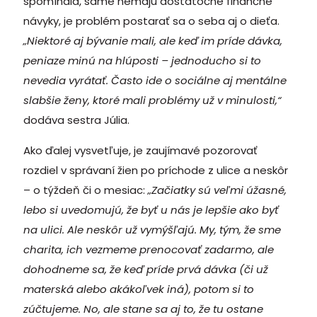
spomínala, samé nemajú dostatočné finančné
návyky, je problém postarať sa o seba aj o dieťa.
„Niektoré aj bývanie mali, ale keď im príde dávka,
peniaze minú na hlúposti – jednoducho si to
nevedia vyrátať. Často ide o sociálne aj mentálne
slabšie ženy, ktoré mali problémy už v minulosti,“
dodáva sestra Júlia.
Ako ďalej vysvetľuje, je zaujímavé pozorovať
rozdiel v správaní žien po príchode z ulice a neskôr
– o týždeň či o mesiac:
„Začiatky sú veľmi úžasné,
lebo si uvedomujú, že byť u nás je lepšie ako byť
na ulici. Ale neskôr už vymýšľajú. My, tým, že sme
charita, ich vezmeme prenocovať zadarmo, ale
dohodneme sa, že keď príde prvá dávka (či už
materská alebo akákoľvek iná), potom si to
zúčtujeme. No, ale stane sa aj to, že tu ostane