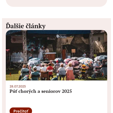
Ďalšie články
28.07.2025
2
Púť chorých a seniorov 2025
Prečítať