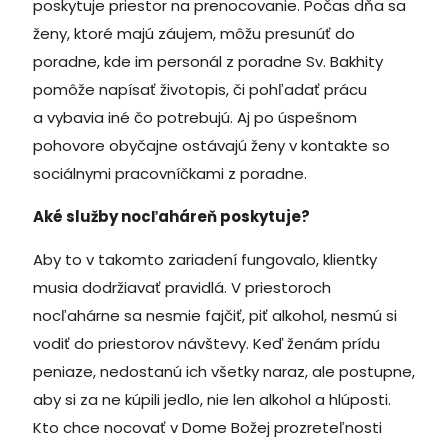
poskytuje priestor na prenocovanie. Počas dňa sa
ženy, ktoré majú záujem, môžu presunúť do
poradne, kde im personál z poradne Sv. Bakhity
pomôže napísať životopis, či pohľadať prácu
a vybavia iné čo potrebujú. Aj po úspešnom
pohovore obyčajne ostávajú ženy v kontakte so
sociálnymi pracovníčkami z poradne.
Aké služby nocľaháreň poskytuje?
Aby to v takomto zariadení fungovalo, klientky
musia dodržiavať pravidlá. V priestoroch
nocľahárne sa nesmie fajčiť, piť alkohol, nesmú si
vodiť do priestorov návštevy. Keď ženám prídu
peniaze, nedostanú ich všetky naraz, ale postupne,
aby si za ne kúpili jedlo, nie len alkohol a hlúposti.
Kto chce nocovať v Dome Božej prozreteľnosti