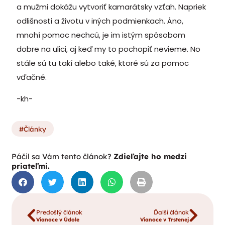
a mužmi dokážu vytvoriť kamarátsky vzťah. Napriek
odlišnosti a životu v iných podmienkach. Áno,
mnohí pomoc nechcú, je im istým spôsobom
dobre na ulici, aj keď my to pochopiť nevieme. No
stále sú tu takí alebo také, ktoré sú za pomoc
vďačné.
-kh-
Články
Páčil sa Vám tento článok?
Zdieľajte ho medzi
priateľmi.
Predošlý článok
Ďalší článok
Vianoce v Údole
Vianoce v Trstenej