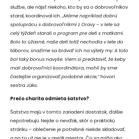
službe, ale nájsť niekoho, kto by sa o dobrovoľníkov
staral, koordinoval ich.
„Máme napríklad dobrú
spoluprácu s dobrovoľníkmi z Oravy – v lete sa
celý týždeň starali o program pre deti s matkami.
Bolo to úžasné, naše deti totiž nechodia v lete do
táborov, snažíme sa brávať ich na výlety my. A toto
bol taký bonus navyše. Viem si predstaviť, že keby
mali dobrovoľníci koordinátora, mohli by sme
častejšie organizovať podobné akcie,“
hovorí
sestra Júlia.
Prečo charita odmieta šatstvo?
Šatstva majú v tomto zariadení dostatok, ďalšie
nepotrebujú. Nejde o nevďak, skôr o praktickú
stránku – oblečenie je potrebné niekde skladovať,
a na to už nie je v areáli priestor. Čo sa míňa ako