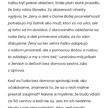
túžbu byť pekne oblečení. Stále platí zlaté pravidlo,
že šaty robia človeka. Zo skúseností charity
vyplýva, že
„ženy a deti v Dome Božej prozreteľnosti
potrebujú iný šatník ako muži, ktorí sú na ulici, ale
aj toho sa im dostáva. Z darovaného oblečenia sa
naše ženy a deti primerane ošatia, za čo vám
ďakujeme. Ženy sa len veľmi ťažko adaptujú
v našom prostredí, ale s pomocou Božou a našou
to zvládajú a my s nimi tiež,“
uzatvára môj príbeh
o ženách a deťoch bez domova sestra Júlia
z Liptova.
Keď sa ľudia bez domova správajú inak, ako
očakávame, znamená to, že sa o nich máme
prestať zaujímať? Naivne si myslíme, že budú vďačí
za 50 centov a keď nie sú, viac im ich nedáme.
Mnohí z nás nimi pohŕdajú, lebo veď smrdia,