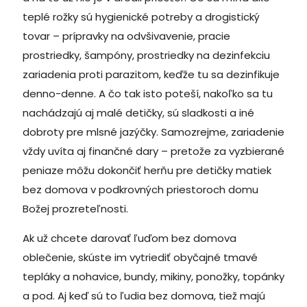
teplé rožky sú hygienické potreby a drogistický
tovar – prípravky na odvšivavenie, pracie
prostriedky, šampóny, prostriedky na dezinfekciu
zariadenia proti parazitom, keďže tu sa dezinfikuje
denno-denne. A čo tak isto poteší, nakoľko sa tu
nachádzajú aj malé detičky, sú sladkosti a iné
dobroty pre mlsné jazýčky. Samozrejme, zariadenie
vždy uvíta aj finančné dary – pretože za vyzbierané
peniaze môžu dokončiť herňu pre detičky matiek
bez domova v podkrovných priestoroch domu
Božej prozreteľnosti.
Ak už chcete darovať ľuďom bez domova
oblečenie, skúste im vytriediť obyčajné tmavé
tepláky a nohavice, bundy, mikiny, ponožky, topánky
a pod. Aj keď sú to ľudia bez domova, tiež majú