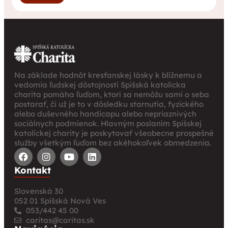
Na základe hodnôt kresťanskej lásky k blížnemu a
vedomia ľudskej dôstojnosti Spišská katolícka
charita pomáha ľuďom, ktorí sa nemôžu sami o seba
postarať, či už je to v dôsledku starnutia, fyzického
alebo duševného handicapu alebo nepriaznivých
sociálnych podmienok. Hlavným poslaním Spišskej
katolíckej charity je poskytovať všeobecne prospešné
služby všetkým ľuďom bez akéhokoľvek obmedzenia.
Kontakt
Slovenská 30
052 01 Spišská Nová Ves
053/442 45 00
caritas@caritas.sk