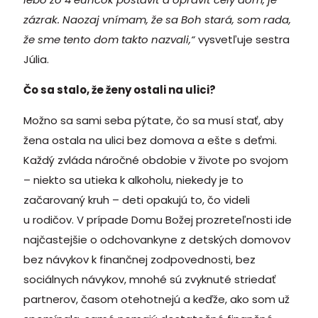
zázrak. Naozaj vnímam, že sa Boh stará, som rada,
že sme tento dom takto nazvali,“
vysvetľuje sestra
Júlia.
Čo sa stalo, že ženy ostali na ulici?
Možno sa sami seba pýtate, čo sa musí stať, aby
žena ostala na ulici bez domova a ešte s deťmi.
Každý zvláda náročné obdobie v živote po svojom
– niekto sa utieka k alkoholu, niekedy je to
začarovaný kruh – deti opakujú to, čo videli
u rodičov. V prípade Domu Božej prozreteľnosti ide
najčastejšie o odchovankyne z detských domovov
bez návykov k finančnej zodpovednosti, bez
sociálnych návykov, mnohé sú zvyknuté striedať
partnerov, časom otehotnejú a keďže, ako som už