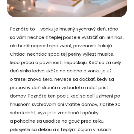
Poznáte to – vonku je hnusný sychravý deň, ráno
sa vám nechce z teplej postele vystrčiť ani len nos,
ale budík neprestajne zvoní, povinnosti čakajú.
Chtiac-nechtiac spod tej periny vyliezť musíte,
lebo práca a povinnosti nepočkajú. Keď sa za celý
deň slnko ledva ukáže na oblohe a vonku je už
o tretej znova šero, neviete sa dočkať, kedy sa
pracovný deň skončí a vy budete môcť prísť
domov. Poznáte ten pocit, keď sa celí uzimení po
hnusnom sychravom dni vrátite domov, zložíte zo
seba kabát, vyzujete zmočené topánky
a pohodlne sa usadíte na gauč pred telku,
prikryjete sa dekou a s teplým čajom v rukách