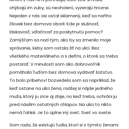
chýbajú im zuby, sú neoholení, vyzerajú hrozne.
Nejeden z nás asi ostal sklamaný, keď sa naňho
človek bez domova oboril. Kde je slušnosť,
láskavosť, vďačnosť za poskytnutú pomoc?
Zamýšľam sa nad tým, ako by sa zmenilo moje
správanie, keby som ostala žiť na ulici. Bez
všetkého materiálneho a s deťmi, o ktoré sa treba
postarať. V minulosti som ako dobrovoľník
pomáhala ľuďom bez domova vydávať šatstvo.
To bolo príbehov! Dozvedela som sa napríklad, že
keď ostane na ulici žena, radšej si nájde jedného
muža, ktorý ju síce aj zbije, no keď treba, ochráni ju
pred násilím ostatných chlapov. Na ulici to nikto
nemá ľahké. Je to úplne iný svet. Svet vo svete.
Som rada, že existujú ľudia, ktorí si s týmito ženami