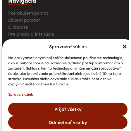
Navigácia
Potrebujem pomoc
Chcem pomôcť
O charite
Pre úrady a inštitúcie
Farské charity
Spravovať súhlas
Kurz opatrovania
Aktuality
Na poskytovanie tých najlepších skúseností používame technológie,
ako sú súbory cookie na ukladanie a/alebo prístup k informáciám o
Charita bez hraníc: Stretnutie Spišskej katolíckej
zariadení. Súhlas s týmito technológiami nám umožní spracovávať
charity a Krakowskej arcidiecéznej charity prinieslo
údaje, ako je správanie pri prehliadaní alebo jedinečné ID na tejto
nové pohľady na fundraising aj propagáciu
stránke. Nesúhlas alebo odvolanie súhlasu môže nepriaznivo
ovplyvniť určité vlastnosti a funkcie.
Nové petangové ihrisko prináša seniorom radosť,
pohyb a komunitu
Správa služieb
Národný projekt „Integrácia štátnych príslušníkov
tretích krajín vrátane migrantov“
Prijať všetky
Odmietnuť všetky
©
Spišská
Všetky
Vytvoril
Dokumenty
Newsletter