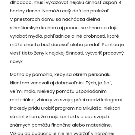
dlhodobo, musí vykazovať nejakú činnosť aspoň 4
hodiny denne. Nemôžu celý deň len preležať.
V priestoroch domu sa nachádza dielňa
s hrnčiarskym kruhom aj pecou, sezónne sa dajú
vyrábať mydlá, pohľadnice a iné drobnosti, ktoré
môže charita buď darovať alebo predať. Pointou je
viesť tieto ženy k nejakej činnosti, vytvoriť pracovný
návyk.
Možno by pomohlo, keby sa okrem personálu
klientom venovali aj dobrovoľníci. Tých, je žiaľ,
veľmi málo. Niekedy pomôžu usporiadaním
materiálnej zbierky vo svojej práci medzi kolegami,
inokedy prídu urobiť program na Mikuláša, niektorí
sú silní v tom, že majú kontakty a cez svojich
známych pomôžu finančne alebo materiálne.
Víziou do budúcna je nie len vydržať v náročnej