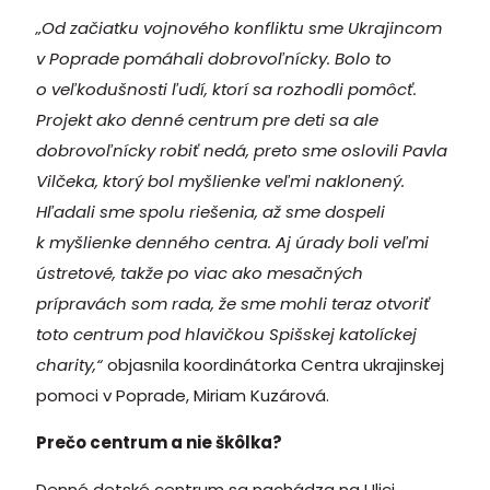
„Od začiatku vojnového konfliktu sme Ukrajincom
v Poprade pomáhali dobrovoľnícky. Bolo to
o veľkodušnosti ľudí, ktorí sa rozhodli pomôcť.
Projekt ako denné centrum pre deti sa ale
dobrovoľnícky robiť nedá, preto sme oslovili Pavla
Vilčeka, ktorý bol myšlienke veľmi naklonený.
Hľadali sme spolu riešenia, až sme dospeli
k myšlienke denného centra. Aj úrady boli veľmi
ústretové, takže po viac ako mesačných
prípravách som rada, že sme mohli teraz otvoriť
toto centrum pod hlavičkou Spišskej katolíckej
charity,“
objasnila koordinátorka Centra ukrajinskej
pomoci v Poprade, Miriam Kuzárová.
Prečo centrum a nie škôlka?
Denné detské centrum sa nachádza na Ulici