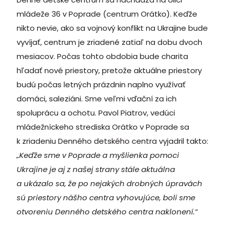
mládeže 36 v Poprade (centrum Orátko). Keďže
nikto nevie, ako sa vojnový konflikt na Ukrajine bude
vyvíjať, centrum je zriadené zatiaľ na dobu dvoch
mesiacov. Počas tohto obdobia bude charita
hľadať nové priestory, pretože aktuálne priestory
budú počas letných prázdnin naplno využívať
domáci, saleziáni. Sme veľmi vďační za ich
spoluprácu a ochotu. Pavol Piatrov, vedúci
mládežníckeho strediska Orátko v Poprade sa
k zriadeniu Denného detského centra vyjadril takto:
„Keďže sme v Poprade a myšlienka pomoci
Ukrajine je aj z našej strany stále aktuálna
a ukázalo sa, že po nejakých drobných úpravách
sú priestory nášho centra vyhovujúce, boli sme
otvoreniu Denného detského centra naklonení.“