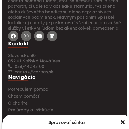
charita pomáha ľuďom, ktorí sa nemôžu sami o seba
postarať, či už je to v dôsledku starnutia, fyzického
alebo duševného handicapu alebo nepriaznivých
sociálnych podmienok. Hlavným poslaním Spišskej
katolíckej charity je poskytovať všeobecne prospešné
služby všetkým ľuďom bez akéhokoľvek obmedzenia.
Kontakt
Slovenská 30
052 01 Spišská Nová Ves
053/442 45 00
caritas@caritas.sk
Navigácia
Potrebujem pomoc
Chcem pomôcť
O charite
Pre úrady a inštitúcie
Farské charity
Spravovať súhlas
Kurz opatrovania