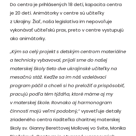
Do centra je prihlásených 18 detí, kapacita centra
je 20 detí. Animátorky v centre sú učiteľky
z Ukrajiny. Žiaľ, naša legislatíva im nepovoľuje
vykonávať učiteľskú prax, preto v centre vystupujú
ako animátorky.
„Kým sa celý projekt s detským centrom materiálne
a technicky vybavoval, prijali sme do našej
materskej školy tieto dve ukrajinské učiteľky na
mesačnú stáž. Keďže sa im náš vzdelávací
program páčil a chceli si ho preložiť a prispôsobiť,
pracujú podľa tém týždňa, ktoré máme aj my
v materskej škole. Rovnako aj harmonogram
činností majú veľmi podobný,“
vysvetľuje detaily
zriadeného centra riaditeľka charitnej materskej
školy sv. Gianny Berettovej Mollovej vo Svite, Monika