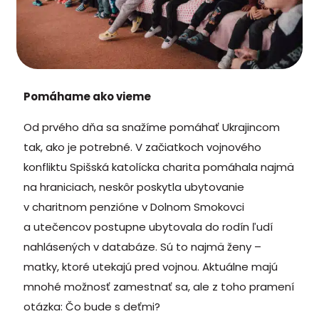
Pomáhame ako vieme
Od prvého dňa sa snažíme pomáhať Ukrajincom
tak, ako je potrebné. V začiatkoch vojnového
konfliktu Spišská katolícka charita pomáhala najmä
na hraniciach, neskôr poskytla ubytovanie
v charitnom penzióne v Dolnom Smokovci
a utečencov postupne ubytovala do rodín ľudí
nahlásených v databáze. Sú to najmä ženy –
matky, ktoré utekajú pred vojnou. Aktuálne majú
mnohé možnosť zamestnať sa, ale z toho pramení
otázka: Čo bude s deťmi?