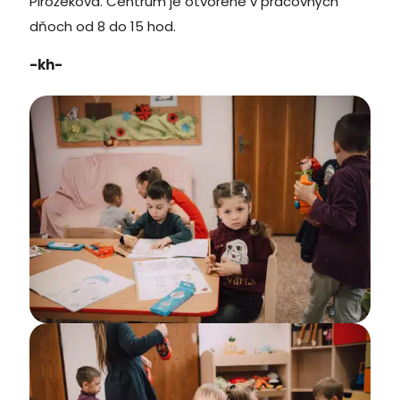
Pirožeková. Centrum je otvorené v pracovných
dňoch od 8 do 15 hod.
-kh-