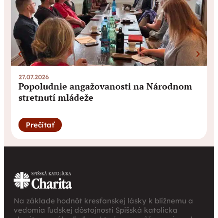
27.07.2026
0
Popoludnie angažovanosti na Národnom
stretnutí mládeže
Prečítať
Na základe hodnôt kresťanskej lásky k blížnemu a
vedomia ľudskej dôstojnosti Spišská katolícka