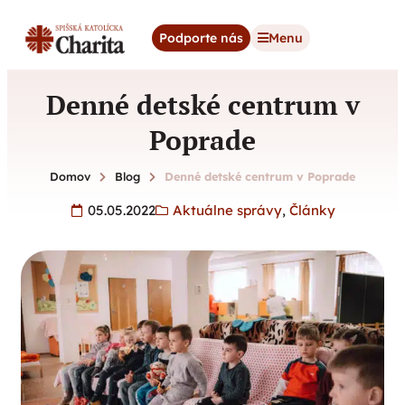
content
Podporte nás
Menu
Denné detské centrum v
Poprade
Domov
Blog
Denné detské centrum v Poprade
05.05.2022
Aktuálne správy
,
Články