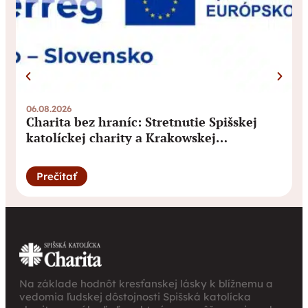
06.08.2026
3
Charita bez hraníc: Stretnutie Spišskej
katolíckej charity a Krakowskej
arcidiecéznej charity prinieslo nové
pohľady na fundraising aj propagáciu
Prečítať
Na základe hodnôt kresťanskej lásky k blížnemu a
vedomia ľudskej dôstojnosti Spišská katolícka