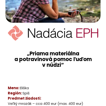
„Priama materiálna
a potravinová pomoc ľuďom
v núdzi“
Meno:
Eliška
Región:
Spiš
Predmet žiadosti:
Veľký mrazák – cca 400 eur (max. 400 eur)