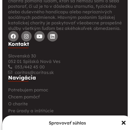
charita pomáha ľuďom, ktorí sa nemôžu sami o seba
postarať, či už je to v dôsledku starnutia, fyzického
alebo duševného handicapu alebo nepriaznivých
sociálnych podmienok. Hlavným poslaním Spišskej
katolíckej charity je poskytovať všeobecne prospešné
služby všetkým ľuďom bez akéhokoľvek obmedzenia.
Kontakt
Slovenská 30
052 01 Spišská Nová Ves
053/442 45 00
caritas@caritas.sk
Navigácia
Potrebujem pomoc
Chcem pomôcť
O charite
Pre úrady a inštitúcie
Farské charity
Spravovať súhlas
Kurz opatrovania