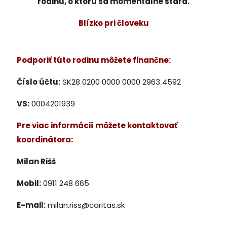
rodinu, o ktorú sa momentálne stará.
Blízko pri človeku
Podporiť túto rodinu môžete finančne:
Číslo účtu:
SK28 0200 0000 0000 2963 4592
VS:
0004201939
Pre viac informácií môžete kontaktovať
koordinátora:
Milan Rišš
Mobil:
0911 248 665
E-mail:
milan.riss@caritas.sk