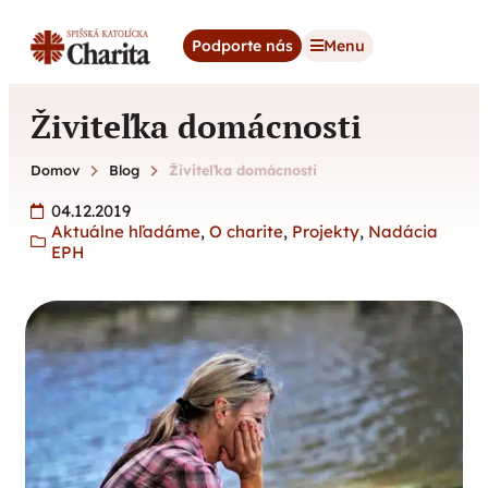
content
Podporte nás
Menu
Živiteľka domácnosti
Domov
Blog
Živiteľka domácnosti
04.12.2019
Aktuálne hľadáme
,
O charite
,
Projekty
,
Nadácia
EPH