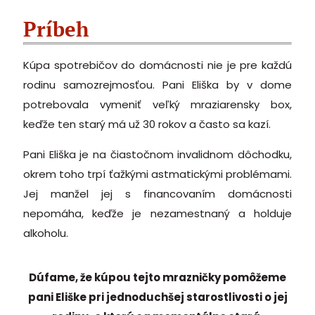
Príbeh
Kúpa spotrebičov do domácnosti nie je pre každú
rodinu samozrejmosťou. Pani Eliška by v dome
potrebovala vymeniť veľký mraziarensky box,
keďže ten starý má už 30 rokov a často sa kazí.
Pani Eliška je na čiastočnom invalidnom dôchodku,
okrem toho trpí ťažkými astmatickými problémami.
Jej manžel jej s financovaním domácnosti
nepomáha, keďže je nezamestnaný a holduje
alkoholu.
Dúfame, že kúpou tejto mrazničky pomôžeme
pani Eliške pri jednoduchšej starostlivosti o jej