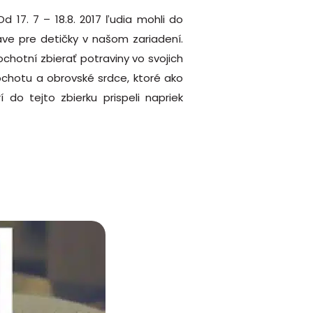
 17. 7 – 18.8. 2017 ľudia mohli do
áve pre detičky v našom zariadení.
hotní zbierať potraviny vo svojich
 ochotu a obrovské srdce, ktoré ako
o tejto zbierku prispeli napriek