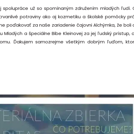
j spolupráce už so spomínaným združením mladých ľudí. Od
rvanlivé potraviny ako aj kozmetiku a školské pomôcky pr
 poďakovať za naše zariadenie čajovni Alchýmka, že boli oc
u Mladých a špeciálne Bibe Kleinovej za jej ľudský prístup,
domu. Ďakujem samozrejme všetkým dobrým ľuďom, ktorí d