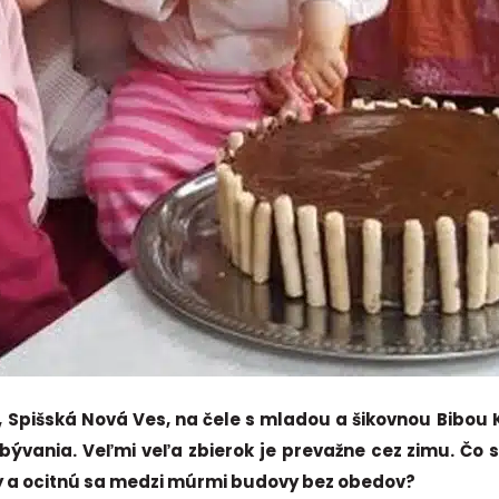
 Spišská Nová Ves, na čele s mladou a šikovnou Bibou K
ývania. Veľmi veľa zbierok je prevažne cez zimu. Čo si
ky a ocitnú sa medzi múrmi budovy bez obedov?