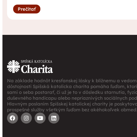
Prečítať
Na základe hodnôt kresťanskej lásky k blížnemu a vedomi
dôstojnosti Spišská katolícka charita pomáha ľuďom, ktor
sami o seba postarať, či už je to v dôsledku starnutia, fyz
duševného handicapu alebo nepriaznivých sociálnych po
Hlavným poslaním Spišskej katolíckej charity je poskytov
prospešné služby všetkým ľuďom bez akéhokoľvek obmedz