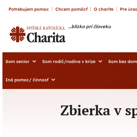
content
Potrebujem pomoc
Chcem pomôcť
O charite
Pre úrad
…blízko pri človeku
Som senior
Som rodič/rodina v kríze
Som bez do
Iná pomoc/ činnosť
Zbierka v 