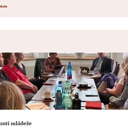
eduta
nutí mládeže