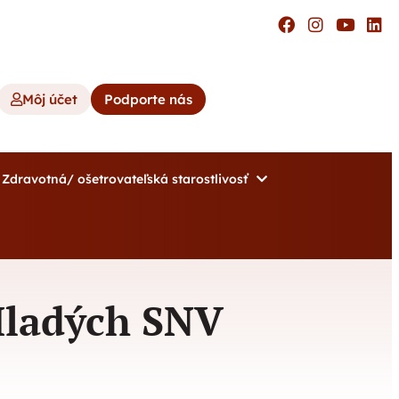
Môj účet
Podporte nás
Zdravotná/ ošetrovateľská starostlivosť
Mladých SNV