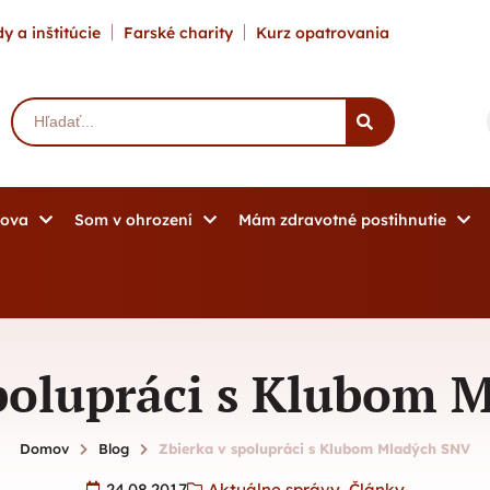
y a inštitúcie
Farské charity
Kurz opatrovania
mova
Som v ohrození
Mám zdravotné postihnutie
spolupráci s Klubom 
Domov
Blog
Zbierka v spolupráci s Klubom Mladých SNV
24.08.2017
Aktuálne správy
,
Články