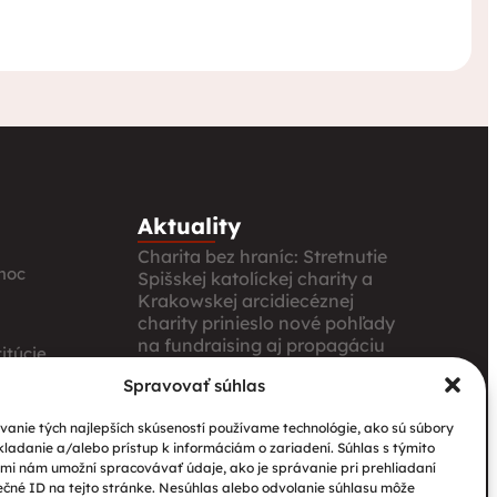
Aktuality
Charita bez hraníc: Stretnutie
moc
Spišskej katolíckej charity a
Krakowskej arcidiecéznej
charity prinieslo nové pohľady
na fundraising aj propagáciu
itúcie
Nové petangové ihrisko
Spravovať súhlas
prináša seniorom radosť,
ia
pohyb a komunitu
anie tých najlepších skúseností používame technológie, ako sú súbory
kladanie a/alebo prístup k informáciám o zariadení. Súhlas s týmito
Národný projekt „Integrácia
mi nám umožní spracovávať údaje, ako je správanie pri prehliadaní
štátnych príslušníkov tretích
ečné ID na tejto stránke. Nesúhlas alebo odvolanie súhlasu môže