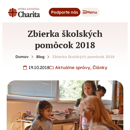
content
Podporte nás
Menu
Zbierka školských
pomôcok 2018
Domov
Blog
Zbierka školských pomôcok 2018
19.10.2018
Aktuálne správy
,
Články