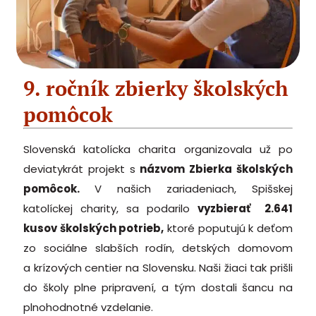
9. ročník zbierky školských
pomôcok
Slovenská katolícka charita organizovala už po
deviatykrát projekt s
názvom Zbierka školských
pomôcok.
V našich zariadeniach, Spišskej
katolíckej charity, sa podarilo
vyzbierať 2.641
kusov školských potrieb,
ktoré poputujú k deťom
zo sociálne slabších rodín, detských domovom
a krízových centier na Slovensku. Naši žiaci tak prišli
do školy plne pripravení, a tým dostali šancu na
plnohodnotné vzdelanie.