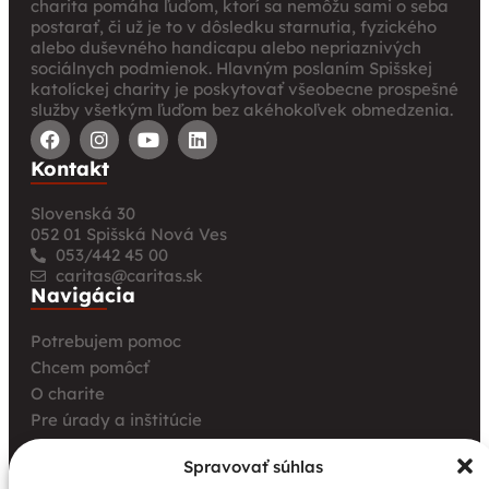
charita pomáha ľuďom, ktorí sa nemôžu sami o seba
postarať, či už je to v dôsledku starnutia, fyzického
alebo duševného handicapu alebo nepriaznivých
sociálnych podmienok. Hlavným poslaním Spišskej
katolíckej charity je poskytovať všeobecne prospešné
služby všetkým ľuďom bez akéhokoľvek obmedzenia.
Kontakt
Slovenská 30
052 01 Spišská Nová Ves
053/442 45 00
caritas@caritas.sk
Navigácia
Potrebujem pomoc
Chcem pomôcť
O charite
Pre úrady a inštitúcie
Farské charity
Spravovať súhlas
Kurz opatrovania