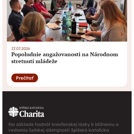
27.07.2026
0
Popoludnie angažovanosti na Národnom
stretnutí mládeže
Prečítať
Na základe hodnôt kresťanskej lásky k blížnemu a
vedomia ľudskej dôstojnosti Spišská katolícka