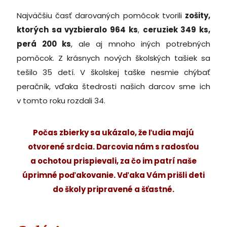
Najväčšiu časť darovaných pomôcok tvorili
zošity,
ktorých sa vyzbieralo 964 ks
,
ceruziek 349 ks,
perá 200 ks
, ale aj mnoho iných potrebných
pomôcok. Z krásnych nových školských tašiek sa
tešilo 35 detí. V školskej taške nesmie chýbať
peračník, vďaka štedrosti našich darcov sme ich
v tomto roku rozdali 34.
Počas zbierky sa ukázalo, že ľudia majú
otvorené srdcia. Darcovia nám s radosťou
a ochotou prispievali, za čo im patrí naše
úprimné poďakovanie. Vďaka Vám prišli deti
do školy pripravené a šťastné.