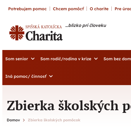
content
Potrebujem pomoc
Chcem pomôcť
O charite
Pre úrad
…blízko pri človeku
Som senior
Som rodič/rodina v kríze
Som bez do
Iná pomoc/ činnosť
Zbierka školských
Domov
Zbierka školských pomôcok