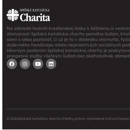
Na základe hodnôt kresťanskej lásky k blížnemu a vedomi
dôstojnosti Spišská katolícka charita pomáha ľuďom, ktor
sami o seba postarať, či už je to v dôsledku starnutia, fyz
duševného handicapu alebo nepriaznivých sociálnych po
Hlavným poslaním Spišskej katolíckej charity je poskytov
prospešné služby všetkým ľuďom bez akéhokoľvek obmedz
© 2026
Spišská katolícka charita.
Všetky práva vyhradené.
Vytvoril
bajan