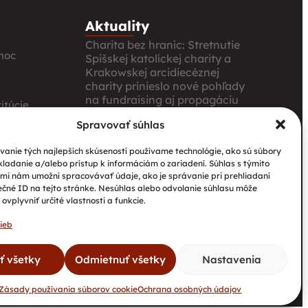
Aktuality
Charita bez hraníc: Stretnutie
moc
Spišskej katolíckej charity a
Krakowskej arcidiecéznej
charity prinieslo nové pohľady
na fundraising aj propagáciu
itúcie
Nové petangové ihrisko
Spravovať súhlas
prináša seniorom radosť,
ia
pohyb a komunitu
anie tých najlepších skúseností používame technológie, ako sú súbory
kladanie a/alebo prístup k informáciám o zariadení. Súhlas s týmito
Národný projekt „Integrácia
mi nám umožní spracovávať údaje, ako je správanie pri prehliadaní
štátnych príslušníkov tretích
ečné ID na tejto stránke. Nesúhlas alebo odvolanie súhlasu môže
krajín vrátane migrantov“
ovplyvniť určité vlastnosti a funkcie.
ieb
ať všetky
Odmietnuť všetky
Nastavenia
Kontakty
GDPR
Cookies
DAROVACIE PODMIENKY
Zásady používania súborov cookie
Ochrana osobných údajov