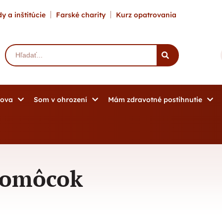
y a inštitúcie
Farské charity
Kurz opatrovania
mova
Som v ohrození
Mám zdravotné postihnutie
 pomôcok