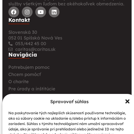
služby všetkým ľuďom bez akéhokoľvek obmedzenia.
Kontakt
Slovenská 30
052 01 Spišská Nová Ves
053/442 45 00
caritas@caritas.sk
Navigácia
Potrebujem pomoc
Chcem pomôcť
O charite
Pre úrady a inštitúcie
Farské charity
Spravovať súhlas
Kurz opatrovania
Aktuality
Na poskytovanie tých najlepších skúseností používame technológie,
ako sú súbory cookie na ukladanie a/alebo prístup k informáciám o
Charita bez hraníc: Stretnutie Spišskej katolíckej
zariadení. Súhlas s týmito technológiami nám umožní spracovávať
charity a Krakowskej arcidiecéznej charity prinieslo
údaje, ako je správanie pri prehliadaní alebo jedinečné ID na tejto
nové pohľady na fundraising aj propagáciu