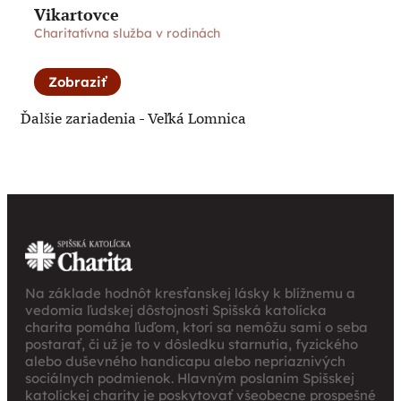
Vikartovce
Charitatívna služba v rodinách
Zobraziť
Ďalšie zariadenia -
Veľká Lomnica
Na základe hodnôt kresťanskej lásky k blížnemu a
vedomia ľudskej dôstojnosti Spišská katolícka
charita pomáha ľuďom, ktorí sa nemôžu sami o seba
postarať, či už je to v dôsledku starnutia, fyzického
alebo duševného handicapu alebo nepriaznivých
sociálnych podmienok. Hlavným poslaním Spišskej
katolíckej charity je poskytovať všeobecne prospešné