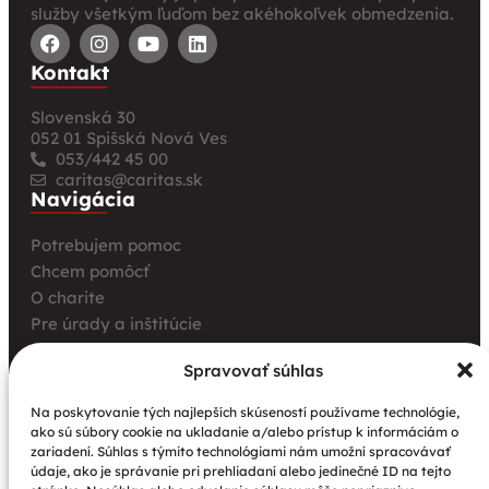
služby všetkým ľuďom bez akéhokoľvek obmedzenia.
Kontakt
Slovenská 30
052 01 Spišská Nová Ves
053/442 45 00
caritas@caritas.sk
Navigácia
Potrebujem pomoc
Chcem pomôcť
O charite
Pre úrady a inštitúcie
Farské charity
Spravovať súhlas
Kurz opatrovania
Aktuality
Na poskytovanie tých najlepších skúseností používame technológie,
ako sú súbory cookie na ukladanie a/alebo prístup k informáciám o
Charita bez hraníc: Stretnutie Spišskej katolíckej
zariadení. Súhlas s týmito technológiami nám umožní spracovávať
charity a Krakowskej arcidiecéznej charity prinieslo
údaje, ako je správanie pri prehliadaní alebo jedinečné ID na tejto
nové pohľady na fundraising aj propagáciu