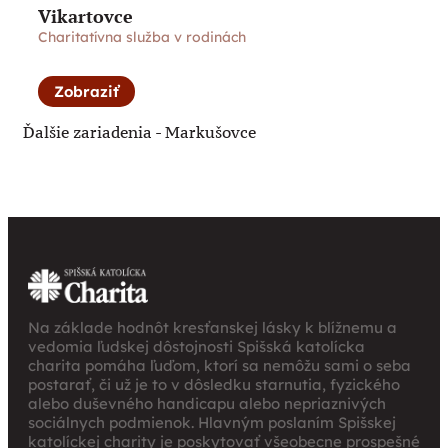
Vikartovce
Charitatívna služba v rodinách
Zobraziť
Ďalšie zariadenia -
Markušovce
Na základe hodnôt kresťanskej lásky k blížnemu a
vedomia ľudskej dôstojnosti Spišská katolícka
charita pomáha ľuďom, ktorí sa nemôžu sami o seba
postarať, či už je to v dôsledku starnutia, fyzického
alebo duševného handicapu alebo nepriaznivých
sociálnych podmienok. Hlavným poslaním Spišskej
katolíckej charity je poskytovať všeobecne prospešné