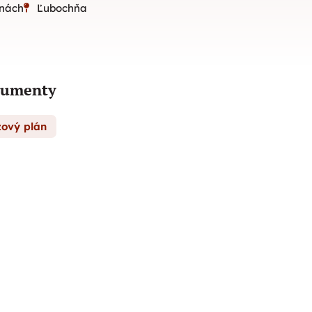
inách
Ľubochňa
umenty
zový plán