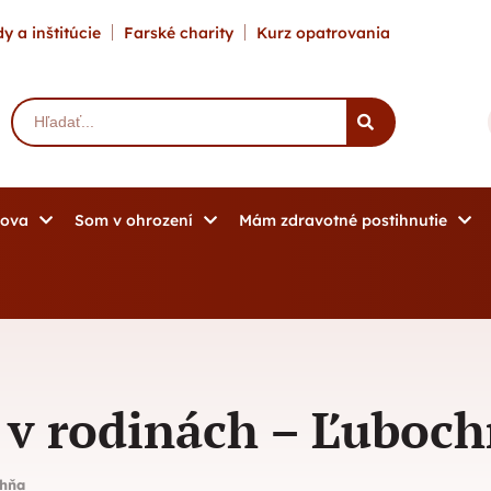
y a inštitúcie
Farské charity
Kurz opatrovania
mova
Som v ohrození
Mám zdravotné postihnutie
a v rodinách – Ľuboc
chňa