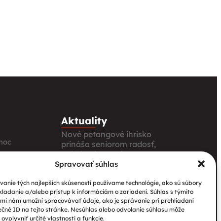
Aktuality
Nové petangové ihrisko
moc
prináša seniorom radosť,
pohyb a komunitu
Spravovať súhlas
Národný projekt „Integrácia
itúcie
štátnych príslušníkov tretích
anie tých najlepších skúseností používame technológie, ako sú súbory
krajín vrátane migrantov“
kladanie a/alebo prístup k informáciám o zariadení. Súhlas s týmito
ia
mi nám umožní spracovávať údaje, ako je správanie pri prehliadaní
Pozvánka na 2. stretnutie
ečné ID na tejto stránke. Nesúhlas alebo odvolanie súhlasu môže
pracovných skupín v Poľsku
ovplyvniť určité vlastnosti a funkcie.