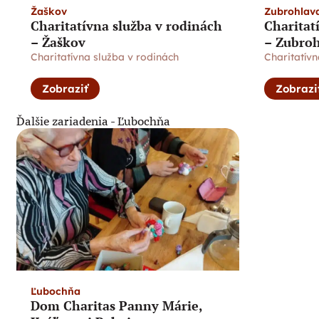
Žaškov
Zubrohlav
Charitatívna služba v rodinách
Charitat
– Žaškov
– Zubro
Charitatívna služba v rodinách
Charitatívn
Zobraziť
Zobrazi
Ďalšie zariadenia -
Ľubochňa
Ľubochňa
Dom Charitas Panny Márie,