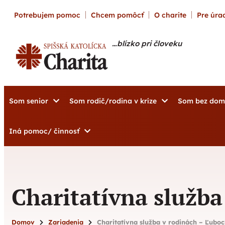
content
Potrebujem pomoc
Chcem pomôcť
O charite
Pre úrad
…blízko pri človeku
Som senior
Som rodič/rodina v kríze
Som bez do
Iná pomoc/ činnosť
Charitatívna služb
Domov
Zariadenia
Charitatívna služba v rodinách – Ľubo