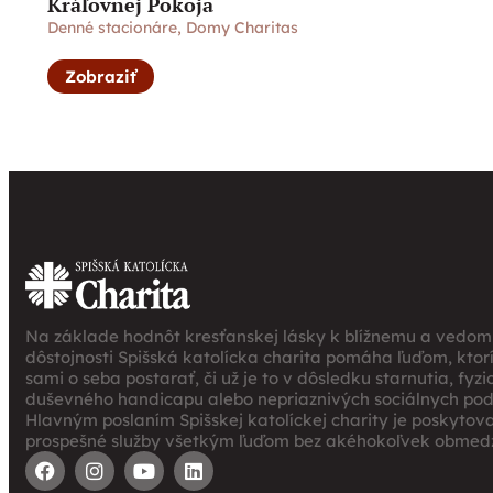
Kráľovnej Pokoja
Denné stacionáre
,
Domy Charitas
Zobraziť
Na základe hodnôt kresťanskej lásky k blížnemu a vedomi
dôstojnosti Spišská katolícka charita pomáha ľuďom, ktor
sami o seba postarať, či už je to v dôsledku starnutia, fyz
duševného handicapu alebo nepriaznivých sociálnych po
Hlavným poslaním Spišskej katolíckej charity je poskytov
prospešné služby všetkým ľuďom bez akéhokoľvek obmedz