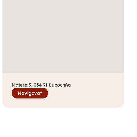
Majere 5, 034 91 Ľubochňa
Navigovať