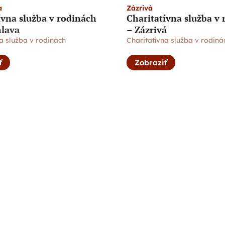
a
Zázrivá
ívna služba v rodinách
Charitatívna služba v
hlava
– Zázrivá
a služba v rodinách
Charitatívna služba v rodiná
ť
Zobraziť