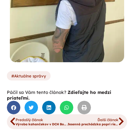
Aktuálne správy
Páčil sa Vám tento článok?
Zdieľajte ho medzi
priateľmi.
Predošlý článok
Ďalší článok
Výroba kahančekov v DCH Božej prozreteľnosti
Jesenná prechádzka popri rieke Oravica…