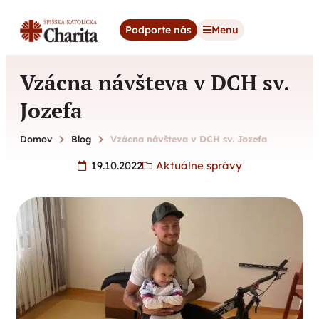
content
Podporte nás
Menu
Vzácna návšteva v DCH sv.
Jozefa
Domov
Blog
Vzácna návšteva v DCH sv. Jozefa
19.10.2022
Aktuálne správy