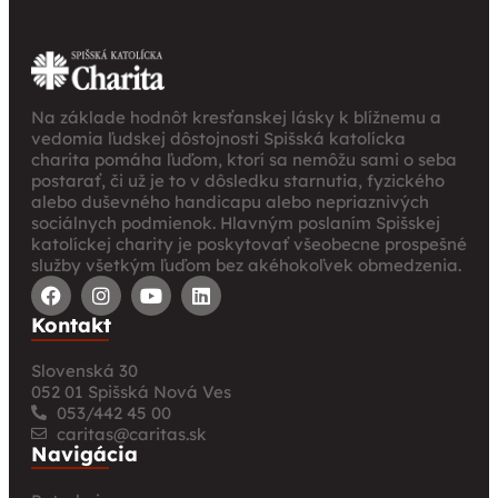
Na základe hodnôt kresťanskej lásky k blížnemu a
vedomia ľudskej dôstojnosti Spišská katolícka
charita pomáha ľuďom, ktorí sa nemôžu sami o seba
postarať, či už je to v dôsledku starnutia, fyzického
alebo duševného handicapu alebo nepriaznivých
sociálnych podmienok. Hlavným poslaním Spišskej
katolíckej charity je poskytovať všeobecne prospešné
služby všetkým ľuďom bez akéhokoľvek obmedzenia.
Kontakt
Slovenská 30
052 01 Spišská Nová Ves
053/442 45 00
caritas@caritas.sk
Navigácia