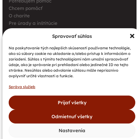
Potrebujem pomoc
Chcem pomôcť
O charite
Pre úrady a inštitúcie
Farské charity
Spravovať súhlas
Kurz opatrovania
Aktuality
Na poskytovanie tých najlepších skúseností používame technológie,
ako sú súbory cookie na ukladanie a/alebo prístup k informáciám o
Charita bez hraníc: Stretnutie Spišskej katolíckej
zariadení. Súhlas s týmito technológiami nám umožní spracovávať
charity a Krakowskej arcidiecéznej charity prinieslo
údaje, ako je správanie pri prehliadaní alebo jedinečné ID na tejto
nové pohľady na fundraising aj propagáciu
stránke. Nesúhlas alebo odvolanie súhlasu môže nepriaznivo
ovplyvniť určité vlastnosti a funkcie.
Nové petangové ihrisko prináša seniorom radosť,
pohyb a komunitu
Správa služieb
Národný projekt „Integrácia štátnych príslušníkov
tretích krajín vrátane migrantov“
Prijať všetky
Odmietnuť všetky
©
Spišská
Všetky
Vytvoril
Dokumenty
Newsletter
2026
katolícka
práva
bajan.sk
Kontakty
GDPR
Cookies
Nastavenia
charita.
vyhradené.
DAROVACIE PODMIENKY