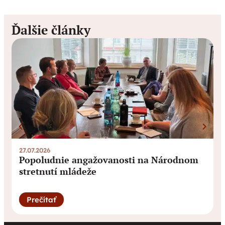
Ďalšie články
27.07.2026
0
Popoludnie angažovanosti na Národnom
stretnutí mládeže
Prečítať