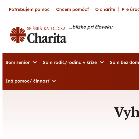
content
Potrebujem pomoc
Chcem pomôcť
O charite
Pre úrad
…blízko pri človeku
Som senior
Som rodič/rodina v kríze
Som bez do
Iná pomoc/ činnosť
Vyh