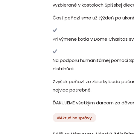
vyzbierané v kostoloch Spišskej diecé
Časť peňazí sme už týždeň po ukončen
Pri výmene kotla v Dome Charitas sv. 
Na podporu humanitárnej pomoci SpK
distribúcii.
Zvyšok peňazí zo zbierky bude počas
najviac potrebné.
ĎAKUJEME všetkým darcom za dôver
Aktuálne správy