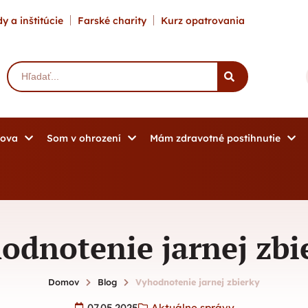
y a inštitúcie
Farské charity
Kurz opatrovania
mova
Som v ohrození
Mám zdravotné postihnutie
odnotenie jarnej zbi
Domov
Blog
Vyhodnotenie jarnej zbierky
07.05.2025
Aktuálne správy