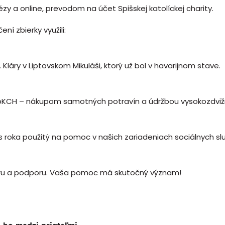
zy a online, prevodom na účet Spišskej katolíckej charity.
í zbierky využili:
Kláry v Liptovskom Mikuláši, ktorý už bol v havarijnom stave.
CH – nákupom samotných potravín a údržbou vysokozdvižného
 roka použitý na pomoc v našich zariadeniach sociálnych sl
u a podporu. Vaša pomoc má skutočný význam!