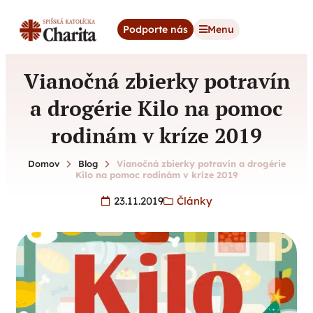
content
Podporte nás
Menu
Vianočná zbierky potravín
a drogérie Kilo na pomoc
rodinám v kríze 2019
Domov
Blog
Vianočná zbierky potravín a drogérie
Kilo na pomoc rodinám v kríze 2019
23.11.2019
Články