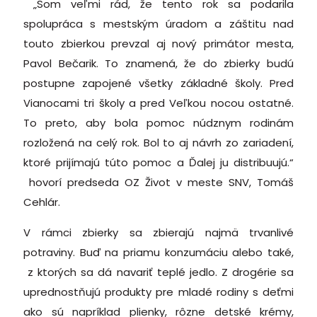
„Som veľmi rád, že tento rok sa podarila
spolupráca s mestským úradom a záštitu nad
touto zbierkou prevzal aj nový primátor mesta,
Pavol Bečarik. To znamená, že do zbierky budú
postupne zapojené všetky základné školy. Pred
Vianocami tri školy a pred Veľkou nocou ostatné.
To preto, aby bola pomoc núdznym rodinám
rozložená na celý rok. Bol to aj návrh zo zariadení,
ktoré prijímajú túto pomoc a Ďalej ju distribuujú.“
hovorí predseda OZ Život v meste SNV, Tomáš
Cehlár.
V rámci zbierky sa zbierajú najmä trvanlivé
potraviny. Buď na priamu konzumáciu alebo také,
z ktorých sa dá navariť teplé jedlo. Z drogérie sa
uprednostňujú produkty pre mladé rodiny s deťmi
ako sú napríklad plienky, rôzne detské krémy,