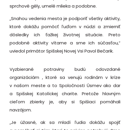
sprchové gély, umelé mlieka a podobne.
„Snahou vedenia mesta je podporiť všetky aktivity,
ktoré dokážu pomôcť ľuďom v núdzi a zmierniť
dôsledky ich ťažkej životnej situácie. Preto
podobné aktivity vítame a sme ich súčasťou,“
uviedol primátor Spišskej Novej Vsi Pavol Bečarik.
Vyzbierané potraviny budú odovzdané
organizáciám , ktoré sa venujú rodinám v kríze
v našom meste a to Spoločnosti Úsmev ako dar
a Spišskej Katolíckej charite. Pretože hlavným
cieľom zbierky je, aby si Spišiaci pomáhali
navzájom.
„Je úžasné, ak sa mladí ľudia dokážu spojiť