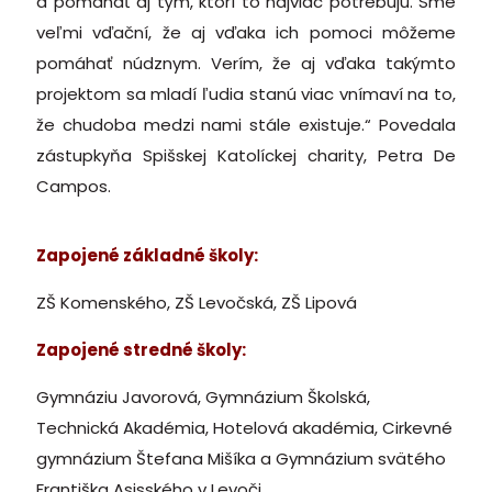
a pomáhať aj tým, ktorí to najviac potrebujú. Sme
veľmi vďační, že aj vďaka ich pomoci môžeme
pomáhať núdznym. Verím, že aj vďaka takýmto
projektom sa mladí ľudia stanú viac vnímaví na to,
že chudoba medzi nami stále existuje.“ Povedala
zástupkyňa Spišskej Katolíckej charity, Petra De
Campos.
Zapojené základné školy:
ZŠ Komenského, ZŠ Levočská, ZŠ Lipová
Zapojené stredné školy:
Gymnáziu Javorová, Gymnázium Školská,
Technická Akadémia, Hotelová akadémia, Cirkevné
gymnázium Štefana Mišíka a Gymnázium svätého
Františka Asisského v Levoči