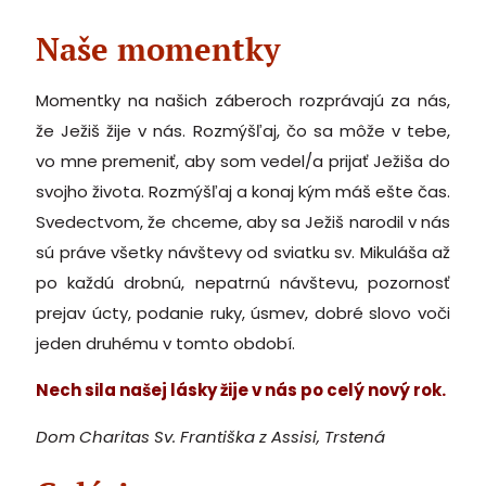
Naše momentky
Momentky na našich záberoch rozprávajú za nás,
že Ježiš žije v nás. Rozmýšľaj, čo sa môže v tebe,
vo mne premeniť, aby som vedel/a prijať Ježiša do
svojho života. Rozmýšľaj a konaj kým máš ešte čas.
Svedectvom, že chceme, aby sa Ježiš narodil v nás
sú práve všetky návštevy od sviatku sv. Mikuláša až
po každú drobnú, nepatrnú návštevu, pozornosť
prejav úcty, podanie ruky, úsmev, dobré slovo voči
jeden druhému v tomto období.
Nech sila našej lásky žije v nás po celý nový rok.
Dom Charitas Sv. Františka z Assisi, Trstená