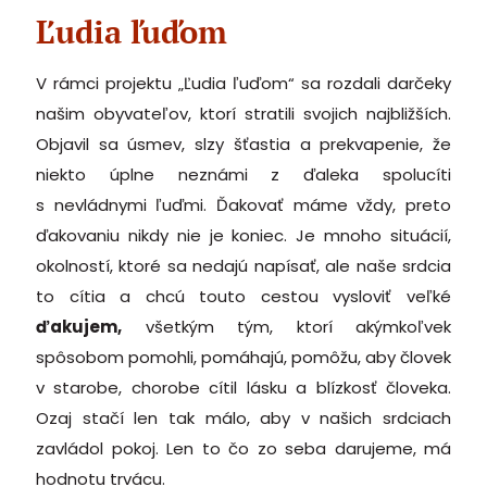
Ľudia ľuďom
V rámci projektu „Ľudia ľuďom“ sa rozdali darčeky
našim obyvateľov, ktorí stratili svojich najbližších.
Objavil sa úsmev, slzy šťastia a prekvapenie, že
niekto úplne neznámi z ďaleka spolucíti
s nevládnymi ľuďmi. Ďakovať máme vždy, preto
ďakovaniu nikdy nie je koniec. Je mnoho situácií,
okolností, ktoré sa nedajú napísať, ale naše srdcia
to cítia a chcú touto cestou vysloviť veľké
ďakujem,
všetkým tým, ktorí akýmkoľvek
spôsobom pomohli, pomáhajú, pomôžu, aby človek
v starobe, chorobe cítil lásku a blízkosť človeka.
Ozaj stačí len tak málo, aby v našich srdciach
zavládol pokoj. Len to čo zo seba darujeme, má
hodnotu trvácu.