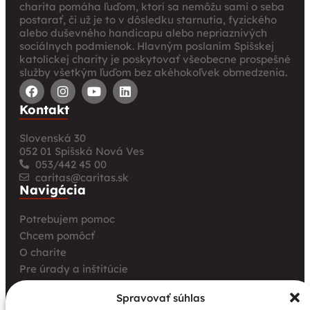
charita pomáha ľuďom, ktorí sa nemôžu sami o seba
postarať, či už je to v dôsledku starnutia, fyzického
alebo duševného handicapu alebo nepriaznivých
sociálnych podmienok. Hlavným poslaním Spišskej
katolíckej charity je poskytovať všeobecne prospešné
služby všetkým ľuďom bez akéhokoľvek obmedzenia.
Kontakt
Slovenská 30
052 01 Spišská Nová Ves
053/442 45 00
caritas@caritas.sk
Navigácia
Potrebujem pomoc
Chcem pomôcť
O charite
Pre úrady a inštitúcie
Farské charity
Spravovať súhlas
Kurz opatrovania