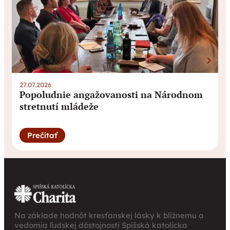
27.07.2026
0
Popoludnie angažovanosti na Národnom
stretnutí mládeže
Prečítať
Na základe hodnôt kresťanskej lásky k blížnemu a
vedomia ľudskej dôstojnosti Spišská katolícka