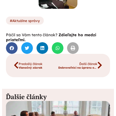
Aktuálne správy
Páčil sa Vám tento článok?
Zdieľajte ho medzi
priateľmi.
Predošlý článok
Ďalší článok
Vianočný zázrak
Dobrovoľníci na úpravu okolia Domu charitas BL. Zdenky Schellingovej v Námestove
Ďalšie články