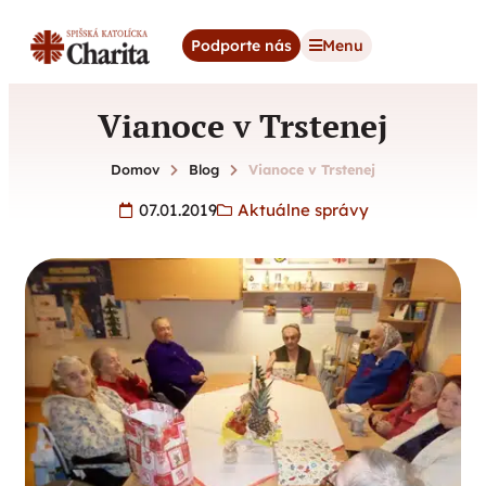
content
Podporte nás
Menu
Vianoce v Trstenej
Domov
Blog
Vianoce v Trstenej
07.01.2019
Aktuálne správy