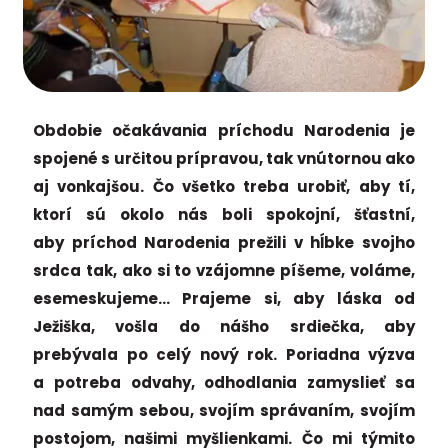
Obdobie očakávania príchodu Narodenia je
spojené s určitou prípravou, tak vnútornou ako
aj vonkajšou. Čo všetko treba urobiť, aby tí,
ktorí sú okolo nás boli spokojní, šťastní,
aby príchod Narodenia prežili v hĺbke svojho
srdca tak, ako si to vzájomne píšeme, voláme,
esemeskujeme… Prajeme si, aby láska od
Ježiška, vošla do nášho srdiečka, aby
prebývala po celý nový rok. Poriadna výzva
a potreba odvahy, odhodlania zamyslieť sa
nad samým sebou, svojím správaním, svojím
postojom, našimi myšlienkami. Čo mi týmito