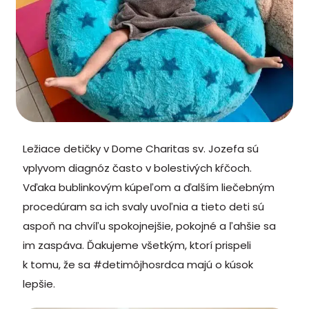
Ležiace detičky v Dome Charitas sv. Jozefa sú
vplyvom diagnóz často v bolestivých kŕčoch.
Vďaka bublinkovým kúpeľom a ďalším liečebným
procedúram sa ich svaly uvoľnia a tieto deti sú
aspoň na chvíľu spokojnejšie, pokojné a ľahšie sa
im zaspáva. Ďakujeme všetkým, ktorí prispeli
k tomu, že sa #detimôjhosrdca majú o kúsok
lepšie.