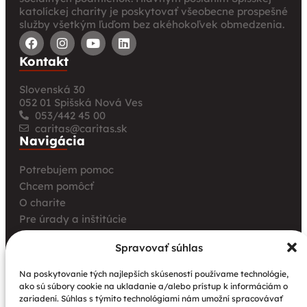
katolíckej charity je poskytovať všeobecne prospešné
služby všetkým ľuďom bez akéhokoľvek obmedzenia.
Kontakt
Slovenská 30
052 01 Spišská Nová Ves
053/442 45 00
caritas@caritas.sk
Navigácia
Potrebujem pomoc
Chcem pomôcť
O charite
Pre úrady a inštitúcie
Farské charity
Spravovať súhlas
Kurz opatrovania
Aktuality
Na poskytovanie tých najlepších skúseností používame technológie,
ako sú súbory cookie na ukladanie a/alebo prístup k informáciám o
Charita bez hraníc: Stretnutie Spišskej katolíckej
zariadení. Súhlas s týmito technológiami nám umožní spracovávať