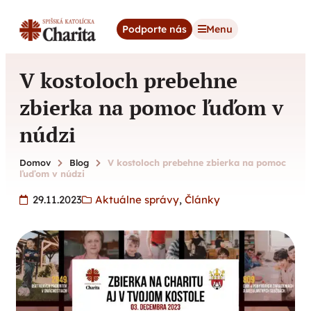
content
Podporte nás
Menu
V kostoloch prebehne
zbierka na pomoc ľuďom v
núdzi
Domov
Blog
V kostoloch prebehne zbierka na pomoc
ľuďom v núdzi
29.11.2023
Aktuálne správy
,
Články