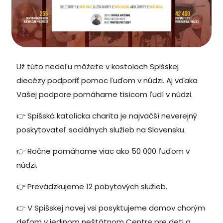
Už túto nedeľu môžete v kostoloch Spišskej
diecézy podporiť pomoc ľuďom v núdzi. Aj vďaka
Vašej podpore pomáhame tisícom ľudí v núdzi.
👉 Spišská katolícka charita je najväčší neverejný
poskytovateľ sociálnych služieb na Slovensku.
👉 Ročne pomáhame viac ako 50 000 ľuďom v
núdzi.
👉 Prevádzkujeme 12 pobytových služieb.
👉 V Spišskej novej vsi posyktujeme domov chorým
deťom v jedinom neštátnom Centre pre deti a