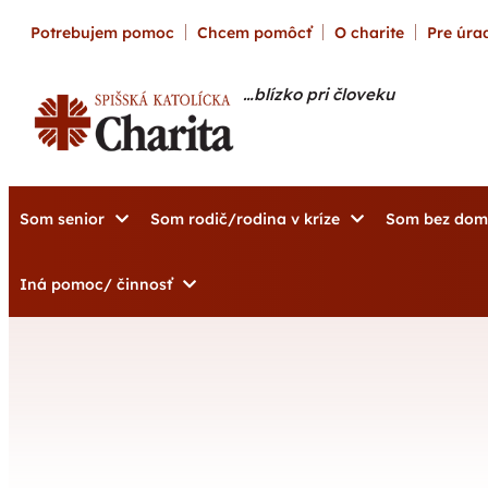
content
Potrebujem pomoc
Chcem pomôcť
O charite
Pre úrad
…blízko pri človeku
Som senior
Som rodič/rodina v kríze
Som bez do
Iná pomoc/ činnosť