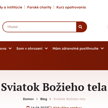
y a inštitúcie
Farské charity
Kurz opatrovania
mova
Som v ohrození
Mám zdravotné postihnutie
Sviatok Božieho tela
Domov
Blog
Sviatok Božieho tela
16.06.2022
Aktuálne správy