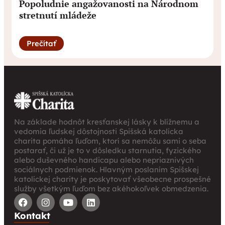
Popoludnie angažovanosti na Národnom
stretnutí mládeže
Prečítať
Na základe hodnôt kresťanskej lásky k blížnemu a
vedomia ľudskej dôstojnosti Spišská katolícka
charita pomáha ľuďom, ktorí sa nemôžu sami o seba
postarať, či už je to v dôsledku starnutia, fyzického
alebo duševného handicapu alebo nepriaznivých
sociálnych podmienok. Hlavným poslaním Spišskej
katolíckej charity je poskytovať všeobecne prospešné
služby všetkým ľuďom bez akéhokoľvek obmedzenia.
Kontakt