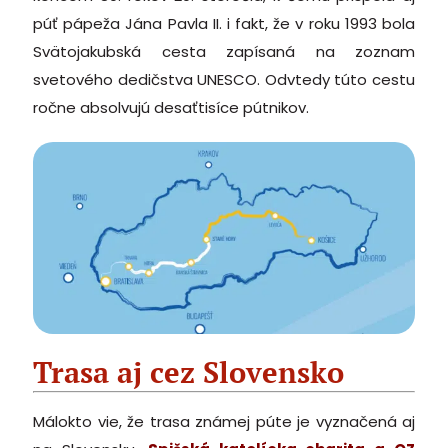
púť pápeža Jána Pavla II. i fakt, že v roku 1993 bola
Svätojakubská cesta zapísaná na zoznam
svetového dedičstva UNESCO. Odvtedy túto cestu
ročne absolvujú desaťtisíce pútnikov.
Trasa aj cez Slovensko
Málokto vie, že trasa známej púte je vyznačená aj