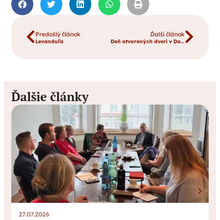
Predošlý článok
Ďalší článok
Levanduľa
Deň otvorených dverí v Dome Charitas sv. Faustíny
Ďalšie články
27.07.2026
0