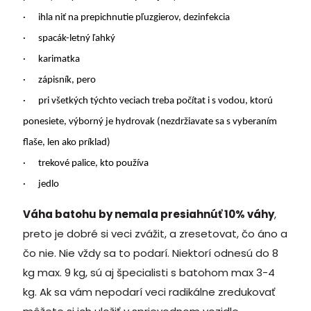
·
ihla niť na prepichnutie pľuzgierov, dezinfekcia
·
spacák-letný ľahký
·
karimatka
·
zápisník, pero
·
pri všetkých týchto veciach treba počítat i s vodou, ktorú
ponesiete, výborný je hydrovak (nezdržiavate sa s vyberaním
flaše, len ako príklad)
·
trekové palice, kto používa
·
jedlo
Váha batohu by nemala presiahnúť 10% váhy
,
preto je dobré si veci zvážit, a zresetovat, čo áno a
čo nie. Nie vždy sa to podarí. Niektorí odnesú do 8
kg max. 9 kg, sú aj špecialisti s batohom max 3-4
kg. Ak sa vám nepodarí veci radikálne zredukovať