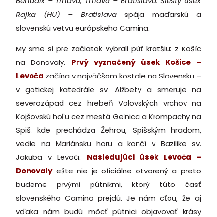
Beňadik – Trnava, Trnava – Bratislava. Šiesty úsek
Rajka (HU) – Bratislava
spája maďarskú a
slovenskú vetvu európskeho Camina.
My sme si pre začiatok vybrali púť kratšiu: z Košíc
na Donovaly.
Prvý vyznačený úsek Košice –
Levoča
začína v najväčšom kostole na Slovensku –
v gotickej katedrále sv. Alžbety a smeruje na
severozápad cez hrebeň Volovských vrchov na
Kojšovskú hoľu cez mestá Gelnica a Krompachy na
Spiš, kde prechádza Žehrou, Spišským hradom,
vedie na Mariánsku horu a končí v Bazilike sv.
Jakuba v Levoči.
Nasledujúci úsek Levoča –
Donovaly
ešte nie je oficiálne otvorený a preto
budeme prvými pútnikmi, ktorý túto časť
slovenského Camina prejdú. Je nám cťou, že aj
vďaka nám budú môcť pútnici objavovať krásy