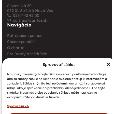
Slovenská 30
052 01 Spišská Nová Ves
053/442 45 00
caritas@caritas.sk
Navigácia
Potrebujem pomoc
Chcem pomôcť
O charite
Pre úrady a inštitúcie
Farské charity
Spravovať súhlas
Kurz opatrovania
Aktuality
Na poskytovanie tých najlepších skúseností používame technológie,
ako sú súbory cookie na ukladanie a/alebo prístup k informáciám o
Charita bez hraníc: Stretnutie Spišskej katolíckej
zariadení. Súhlas s týmito technológiami nám umožní spracovávať
charity a Krakowskej arcidiecéznej charity prinieslo
údaje, ako je správanie pri prehliadaní alebo jedinečné ID na tejto
nové pohľady na fundraising aj propagáciu
stránke. Nesúhlas alebo odvolanie súhlasu môže nepriaznivo
ovplyvniť určité vlastnosti a funkcie.
Nové petangové ihrisko prináša seniorom radosť,
pohyb a komunitu
Správa služieb
Národný projekt „Integrácia štátnych príslušníkov