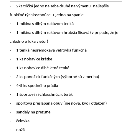
·
2ks tričká jedno na seba druhé na výmenu- najlepšie
funkčné rýchloschnúce. + jedno na spanie
·
1 mikina s dlhým rukávom tenká
·
1 mikina s dlhým rukávom hrubšia flisová (v prípade, že je
chladno a fúka vietor)
·
1 tenká nepremokavá vetrovka funkčná
·
1 ks nohavice krátke
·
1 ks nohavice dlhé letné tenké
·
3 ks ponožiek funkčných (výborné sú z merina)
·
4-5 ks spodného prádla
·
1 športový rýchloschnúci uterák
·
športová prešlapaná obuv (nie nová, kvôli otlakom)
·
sandály na prezutie
·
čelovka
·
nožík