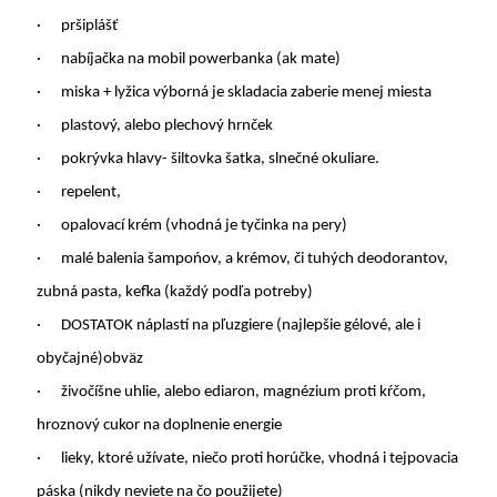
·
pršiplášť
·
nabíjačka na mobil powerbanka (ak mate)
·
miska + lyžica výborná je skladacia zaberie menej miesta
·
plastový, alebo plechový hrnček
·
pokrývka hlavy- šiltovka šatka, slnečné okuliare.
·
repelent,
·
opalovací krém (vhodná je tyčinka na pery)
·
malé balenia šampońov, a krémov, či tuhých deodorantov,
zubná pasta, kefka (každý podľa potreby)
·
DOSTATOK náplastí na pľuzgiere (najlepšie gélové, ale i
obyčajné)obväz
·
živočíšne uhlie, alebo ediaron, magnézium proti kŕčom,
hroznový cukor na doplnenie energie
·
lieky, ktoré užívate, niečo proti horúčke, vhodná i tejpovacia
páska (nikdy neviete na čo použijete)