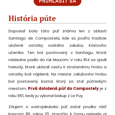
PRIHLÁSIŤ SA
História púte
Doposiaľ bola táto púť známa len z oblasti
Santiago de Compostela, kde sú podľa tradície
uložené ostatky svätého Jakuba, Kristovho
učeníka. Ten bol pochovaný v Santiagu, ktoré
následne padlo do rúk Maurom. V roku 814 sa zjavili
hviezdy, ktoré ukázali cestu k stratenému hrobu a
ostatky boli nájdené. Na mieste Jakubovho hrobu
bol postavený kostol, ktorý sa stal pútnickým
miestom.
Prvá doložená púť do Compostely
je z
roku 951, kedy ju vykonal biskup z Le Puy.
Záujem o svätojakubskú púť začal prudko rásť
koncom 80. rokov 20. storočia, k čomu prispela aj