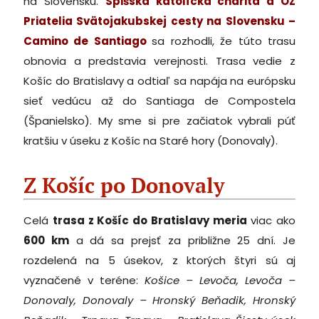
na Slovensku.
Spišská katolícka charita a OZ
Priatelia Svätojakubskej cesty na Slovensku –
Camino de Santiag
o
sa rozhodli, že túto trasu
obnovia a predstavia verejnosti. Trasa vedie z
Košíc do Bratislavy a odtiaľ sa napája na európsku
sieť vedúcu až do Santiaga de Compostela
(Španielsko). My sme si pre začiatok vybrali púť
kratšiu v úseku z Košíc na Staré hory (Donovaly).
Z Košíc po Donovaly
Celá
trasa z Košíc do Bratislavy meria
viac ako
600 km
a dá sa prejsť za približne 25 dní. Je
rozdelená na 5 úsekov, z ktorých štyri sú aj
vyznačené v teréne:
Košice – Levoča, Levoča –
Donovaly, Donovaly – Hronský Beňadik, Hronský