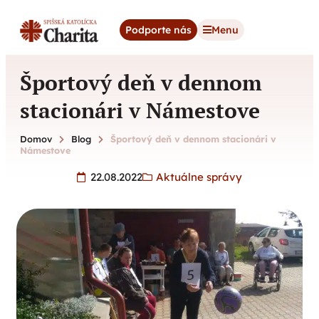
content
Podporte nás
Menu
Športový deň v dennom
stacionári v Námestove
Domov
Blog
Športový deň v dennom stacionári v
Námestove
22.08.2022
Aktuálne správy