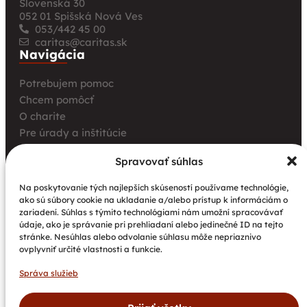
Slovenská 30
052 01 Spišská Nová Ves
053/442 45 00
caritas@caritas.sk
Navigácia
Potrebujem pomoc
Chcem pomôcť
O charite
Pre úrady a inštitúcie
Farské charity
Spravovať súhlas
Kurz opatrovania
Aktuality
Na poskytovanie tých najlepších skúseností používame technológie,
ako sú súbory cookie na ukladanie a/alebo prístup k informáciám o
Charita bez hraníc: Stretnutie Spišskej katolíckej
zariadení. Súhlas s týmito technológiami nám umožní spracovávať
charity a Krakowskej arcidiecéznej charity prinieslo
údaje, ako je správanie pri prehliadaní alebo jedinečné ID na tejto
nové pohľady na fundraising aj propagáciu
stránke. Nesúhlas alebo odvolanie súhlasu môže nepriaznivo
ovplyvniť určité vlastnosti a funkcie.
Nové petangové ihrisko prináša seniorom radosť,
pohyb a komunitu
Správa služieb
Národný projekt „Integrácia štátnych príslušníkov
tretích krajín vrátane migrantov“