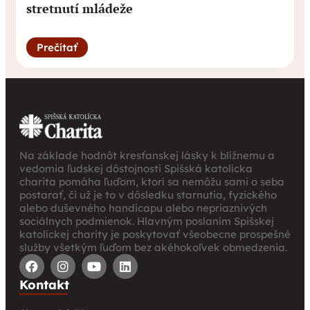
stretnutí mládeže
Prečítať
Na základe hodnôt kresťanskej lásky k blížnemu a
vedomia ľudskej dôstojnosti Spišská katolícka
charita pomáha ľuďom, ktorí sa nemôžu sami o seba
postarať, či už je to v dôsledku starnutia, fyzického
alebo duševného handicapu alebo nepriaznivých
sociálnych podmienok. Hlavným poslaním Spišskej
katolíckej charity je poskytovať všeobecne prospešné
služby všetkým ľuďom bez akéhokoľvek obmedzenia.
Kontakt