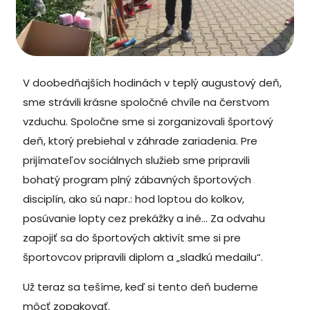
V doobedňajších hodinách v teplý augustový deň,
sme strávili krásne spoločné chvíle na čerstvom
vzduchu. Spoločne sme si zorganizovali športový
deň, ktorý prebiehal v záhrade zariadenia. Pre
prijímateľov sociálnych služieb sme pripravili
bohatý program plný zábavných športových
disciplín, ako sú napr.: hod loptou do kolkov,
posúvanie lopty cez prekážky a iné… Za odvahu
zapojiť sa do športových aktivít sme si pre
športovcov pripravili diplom a „sladkú medailu“.
Už teraz sa tešíme, keď si tento deň budeme
môcť zopakovať.