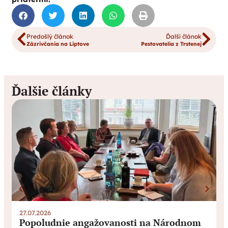
Predošlý článok
Ďalší článok
Zázrivčania na Liptove
Pestovatelia z Trstenej
Ďalšie články
27.07.2026
0
Popoludnie angažovanosti na Národnom