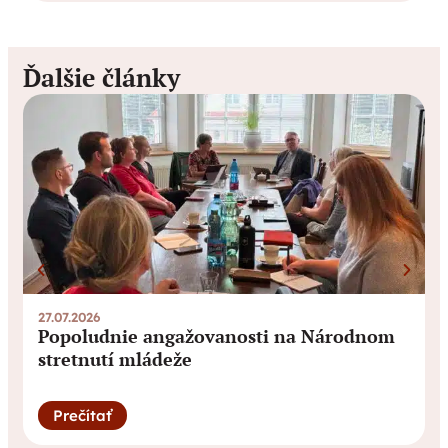
Ďalšie články
27.07.2026
0
Popoludnie angažovanosti na Národnom
stretnutí mládeže
Prečítať