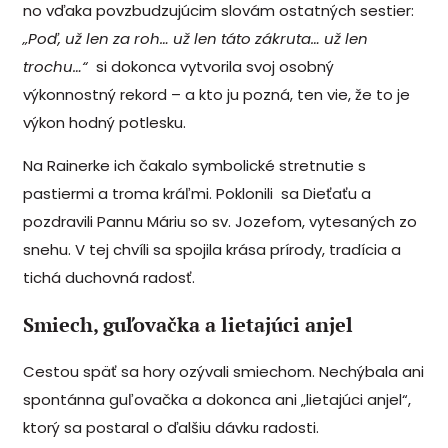
no vďaka povzbudzujúcim slovám ostatných sestier:
„Poď, už len za roh… už len táto zákruta… už len
trochu…“
si dokonca vytvorila svoj osobný
výkonnostný rekord – a kto ju pozná, ten vie, že to je
výkon hodný potlesku.
Na Rainerke ich čakalo symbolické stretnutie s
pastiermi a troma kráľmi. Poklonili sa Dieťaťu a
pozdravili Pannu Máriu so sv. Jozefom, vytesaných zo
snehu. V tej chvíli sa spojila krása prírody, tradícia a
tichá duchovná radosť.
Smiech, guľovačka a lietajúci anjel
Cestou späť sa hory ozývali smiechom. Nechýbala ani
spontánna guľovačka a dokonca ani „lietajúci anjel“,
ktorý sa postaral o ďalšiu dávku radosti.