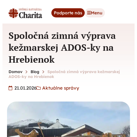
content
Podporte nás
Menu
Spoločná zimná výprava
kežmarskej ADOS-ky na
Hrebienok
Domov
Blog
Spoločná zimná výprava kežmarskej
ADOS-ky na Hrebienok
21.01.2026
Aktuálne správy