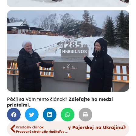
Páčil sa Vám tento článok?
Zdieľajte ho medzi
priateľmi.
Ďalší článok
100 ciest Katky Pajerskej na Ukrajinu
Predošlý článok
Pracovné stretnutie riaditeľov ADOS v Dolnom Smokovci: spoločná vízia starostlivosti a nová spolupráca s NÚTRCH