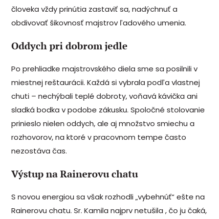
človeka vždy prinútia zastaviť sa, nadýchnuť a
obdivovať šikovnosť majstrov ľadového umenia.
Oddych pri dobrom jedle
Po prehliadke majstrovského diela sme sa posilnili v
miestnej reštaurácii. Každá si vybrala podľa vlastnej
chuti – nechýbali teplé dobroty, voňavá kávička ani
sladká bodka v podobe zákusku. Spoločné stolovanie
prinieslo nielen oddych, ale aj množstvo smiechu a
rozhovorov, na ktoré v pracovnom tempe často
nezostáva čas.
Výstup na Rainerovu chatu
S novou energiou sa však rozhodli „vybehnúť“ ešte na
Rainerovu chatu. Sr. Kamila najprv netušila , čo ju čaká,