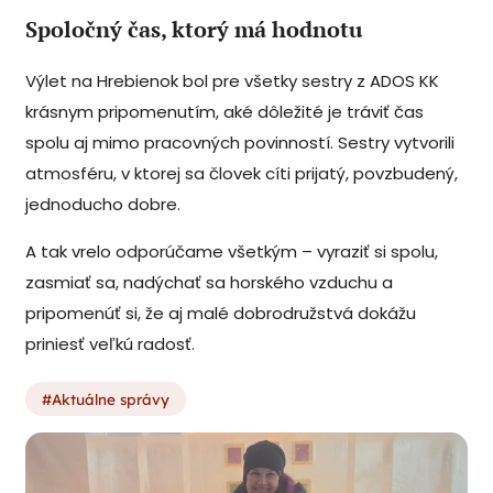
Spoločný čas, ktorý má hodnotu
Výlet na Hrebienok bol pre všetky sestry z ADOS KK
krásnym pripomenutím, aké dôležité je tráviť čas
spolu aj mimo pracovných povinností. Sestry vytvorili
atmosféru, v ktorej sa človek cíti prijatý, povzbudený,
jednoducho dobre.
A tak vrelo odporúčame všetkým – vyraziť si spolu,
zasmiať sa, nadýchať sa horského vzduchu a
pripomenúť si, že aj malé dobrodružstvá dokážu
priniesť veľkú radosť.
Aktuálne správy