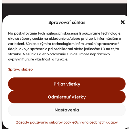
Spravovať súhlas
Na poskytovanie tých najlepších skúseností používame technológie,
Na základe hodnôt kresťanskej lásky k blížnemu a
ako sú súbory cookie na ukladanie a/alebo prístup k informáciám o
vedomia ľudskej dôstojnosti Spišská katolícka
zariadení. Súhlas s týmito technológiami nám umožní spracovávať
charita pomáha ľuďom, ktorí sa nemôžu sami o seba
údaje, ako je správanie pri prehliadaní alebo jedinečné ID na tejto
postarať, či už je to v dôsledku starnutia, fyzického
stránke. Nesúhlas alebo odvolanie súhlasu môže nepriaznivo
alebo duševného handicapu alebo nepriaznivých
ovplyvniť určité vlastnosti a funkcie.
sociálnych podmienok. Hlavným poslaním Spišskej
katolíckej charity je poskytovať všeobecne prospešné
Správa služieb
služby všetkým ľuďom bez akéhokoľvek obmedzenia.
Prijať všetky
Kontakt
Odmietnuť všetky
Slovenská 30
052 01 Spišská Nová Ves
Nastavenia
053/442 45 00
caritas@caritas.sk
Navigácia
Zásady používania súborov cookie
Ochrana osobných údajov