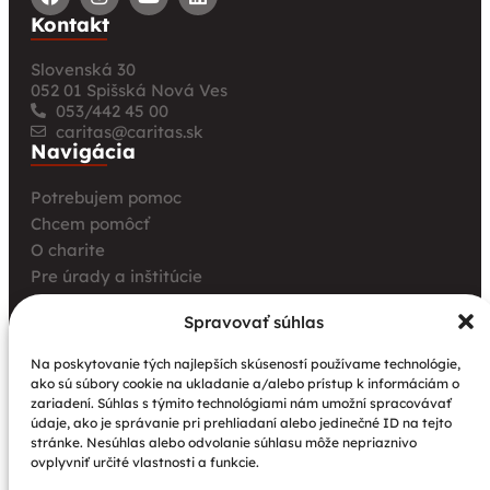
Kontakt
Slovenská 30
052 01 Spišská Nová Ves
053/442 45 00
caritas@caritas.sk
Navigácia
Potrebujem pomoc
Chcem pomôcť
O charite
Pre úrady a inštitúcie
Farské charity
Spravovať súhlas
Kurz opatrovania
Aktuality
Na poskytovanie tých najlepších skúseností používame technológie,
ako sú súbory cookie na ukladanie a/alebo prístup k informáciám o
Charita bez hraníc: Stretnutie Spišskej katolíckej
zariadení. Súhlas s týmito technológiami nám umožní spracovávať
charity a Krakowskej arcidiecéznej charity prinieslo
údaje, ako je správanie pri prehliadaní alebo jedinečné ID na tejto
nové pohľady na fundraising aj propagáciu
stránke. Nesúhlas alebo odvolanie súhlasu môže nepriaznivo
ovplyvniť určité vlastnosti a funkcie.
Nové petangové ihrisko prináša seniorom radosť,