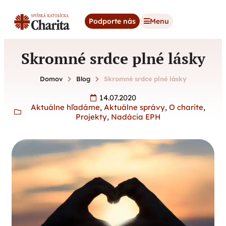
content
Podporte nás
Menu
Skromné srdce plné lásky
Domov
Blog
Skromné srdce plné lásky
14.07.2020
Aktuálne hľadáme
,
Aktuálne správy
,
O charite
,
Projekty
,
Nadácia EPH