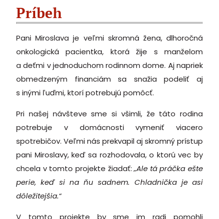
Príbeh
Pani Miroslava je veľmi skromná žena, dlhoročná
onkologická pacientka, ktorá žije s manželom
a deťmi v jednoduchom rodinnom dome. Aj napriek
obmedzeným financiám sa snažia podeliť aj
s inými ľuďmi, ktorí potrebujú pomôcť.
Pri našej návšteve sme si všimli, že táto rodina
potrebuje v domácnosti vymeniť viacero
spotrebičov. Veľmi nás prekvapil aj skromný prístup
pani Miroslavy, keď sa rozhodovala, o ktorú vec by
chcela v tomto projekte žiadať:
„Ale tá práčka ešte
perie, keď si na ňu sadnem. Chladnička je asi
dôležitejšia.“
V tomto projekte by sme im radi pomohli