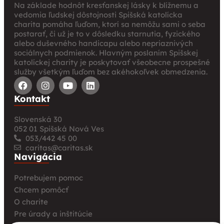
Na základe hodnôt kresťanskej lásky k blížnemu a
vedomia ľudskej dôstojnosti Spišská katolícka
charita pomáha ľuďom, ktorí sa nemôžu sami o seba
postarať, či už je to v dôsledku starnutia, fyzického
alebo duševného handicapu alebo nepriaznivých
sociálnych podmienok. Hlavným poslaním Spišskej
katolíckej charity je poskytovať všeobecne prospešné
služby všetkým ľuďom bez akéhokoľvek obmedzenia.
Kontakt
Slovenská 30
052 01 Spišská Nová Ves
053/442 45 00
caritas@caritas.sk
Navigácia
Potrebujem pomoc
Chcem pomôcť
O charite
Pre úrady a inštitúcie