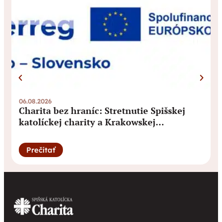
06.08.2026
3
Charita bez hraníc: Stretnutie Spišskej
katolíckej charity a Krakowskej
arcidiecéznej charity prinieslo nové
pohľady na fundraising aj propagáciu
Prečítať