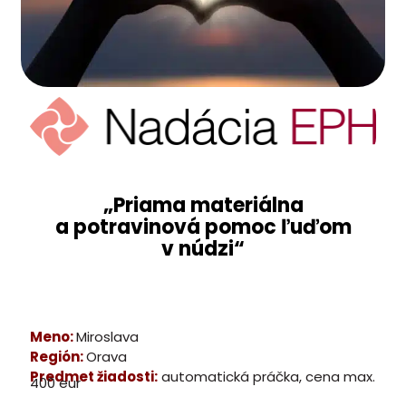
„Priama materiálna
a potravinová pomoc ľuďom
v núdzi“
Meno:
Miroslava
Región:
Orava
Predmet žiadosti:
automatická práčka, cena max.
400 eur