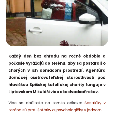
Každý deň bez ohľadu na ročné obdobie a
počasie vyrážajú do terénu, aby sa postarali o
chorých v ich domácom prostredí. Agentúra
domácej ošetrovateľskej starostlivosti pod
hlavičkou Spišskej katolíckej charity funguje v
Liptovskom Mikuláši viac ako dvadsať rokov.
Viac sa dočítate na tomto odkaze:
Sestričky v
teréne sú profi šoférky aj psychologičky v jednom