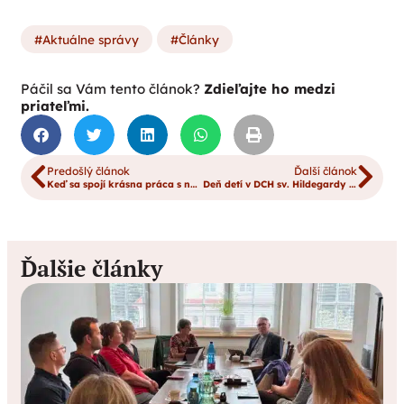
Aktuálne správy
Články
Páčil sa Vám tento článok?
Zdieľajte ho medzi
priateľmi.
Predošlý článok
Ďalší článok
Keď sa spojí krásna práca s neobyčajnou myšlienkou
Deň detí v DCH sv. Hildegardy z Bingenu v Rabči
Ďalšie články