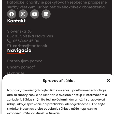
katolíckej charity je poskytovať všeobecne prospešné
služby všetkým ľuďom bez akéhokoľvek obmedzenia.
Kontakt
Slovenská 30
052 01 Spišská Nová Ves
053/442 45 00
caritas@caritas.sk
Navigácia
Potrebujem pomoc
Chcem pomôcť
O charite
Pre úrady a inštitúcie
Spravovať súhlas
Farské charity
Na poskytovanie tých najlepších skúseností používame technológie,
Kurz opatrovania
ako sú súbory cookie na ukladanie a/alebo prístup k informáciám o
zariadení. Súhlas s týmito technológiami nám umožní spracovávať
Aktuality
údaje, ako je správanie pri prehliadaní alebo jedinečné ID na tejto
Nové petangové ihrisko prináša seniorom radosť,
stránke. Nesúhlas alebo odvolanie súhlasu môže nepriaznivo
pohyb a komunitu
ovplyvniť určité vlastnosti a funkcie.