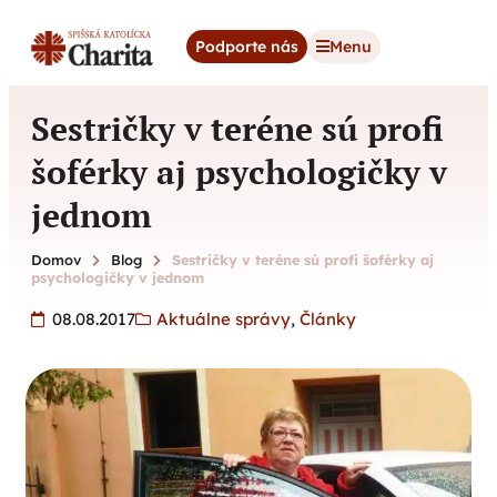
content
Podporte nás
Menu
Sestričky v teréne sú profi
šoférky aj psychologičky v
jednom
Domov
Blog
Sestričky v teréne sú profi šoférky aj
psychologičky v jednom
08.08.2017
Aktuálne správy
,
Články