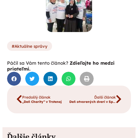
Aktuálne správy
Páčil sa Vám tento článok?
Zdieľajte ho medzi
priateľmi.
Predošlý článok
Ďalší článok
„Deň Charity“ v Trstenej
Deň otvorených dverí v Spojenej škole
Ďalšie články