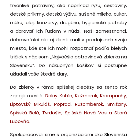
trvanlivé potraviny, ako napríklad ryžu, cestoviny,
detské príkrmy, detskú výživu, sušené mlieko, cukor,
múku, olej, konzervy, drogériu, hygienické potreby
a darovať ich ľuďom v núdzi. Naši zamestnanci,
dobrovoľníci ale aj klienti mali v predajniach svoje
miesto, kde ste ich mohli rozpoznať podľa bielych
tričiek s nápisom „Najväčšia potravinová zbierka na
Slovensku“. Do nákupných košíkov si postupne
ukladali vaše štedré dary.
Do zbierky v rámci spišskej diecézy sa tento rok
zapojili mestá:
Dolný Kubín, Kežmarok, Krompachy,
Liptovský Mikuláš, Poprad, Ružomberok, Smižany,
Spišská Belá, Tvrdošín, Spišská Nová Ves a Stará
Lubovňa.
Spolupracovali sme s organizáciami ako
Slovenská