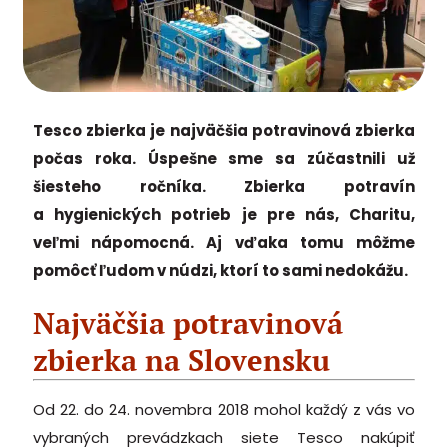
Tesco zbierka je najväčšia potravinová zbierka
počas roka. Úspešne sme sa zúčastnili už
šiesteho ročníka. Zbierka potravín
a hygienických potrieb je pre nás, Charitu,
veľmi nápomocná. Aj vďaka tomu môžme
pomôcť ľudom v núdzi, ktorí to sami nedokážu.
Najväčšia potravinová
zbierka na Slovensku
Od 22. do 24. novembra 2018 mohol každý z vás vo
vybraných prevádzkach siete Tesco nakúpiť