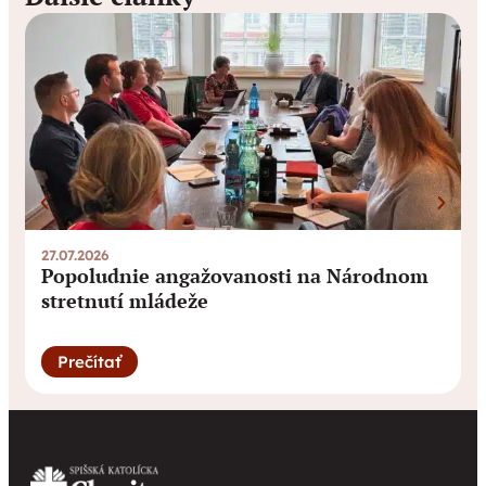
27.07.2026
0
Popoludnie angažovanosti na Národnom
stretnutí mládeže
Prečítať