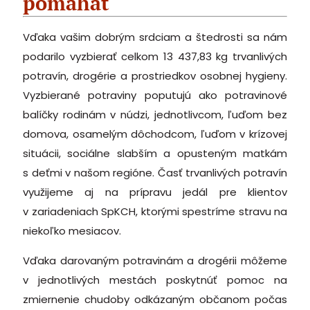
pomáhať
Vďaka vašim dobrým srdciam a štedrosti sa nám
podarilo vyzbierať celkom 13 437,83 kg trvanlivých
potravín, drogérie a prostriedkov osobnej hygieny.
Vyzbierané potraviny poputujú ako potravinové
balíčky rodinám v núdzi, jednotlivcom, ľuďom bez
domova, osamelým dôchodcom, ľuďom v krízovej
situácii, sociálne slabším a opusteným matkám
s deťmi v našom regióne. Časť trvanlivých potravín
využijeme aj na prípravu jedál pre klientov
v zariadeniach SpKCH, ktorými spestríme stravu na
niekoľko mesiacov.
Vďaka darovaným potravinám a drogérii môžeme
v jednotlivých mestách poskytnúť pomoc na
zmiernenie chudoby odkázaným občanom počas