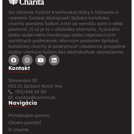
Na základe hodnôt kresťanskej lásky k blížnemu a
vedomia ľudskej dôstojnosti Spišská katolícka
charita pomáha ľuďom, ktorí sa nemôžu sami o seba
postarať, či už je to v dôsledku starnutia, fyzického
alebo duševného handicapu alebo nepriaznivých
sociálnych podmienok. Hlavným poslaním Spišskej
katolíckej charity je poskytovať všeobecne prospešné
služby všetkým ľuďom bez akéhokoľvek obmedzenia.
Kontakt
Slovenská 30
052 01 Spišská Nová Ves
053/442 45 00
caritas@caritas.sk
Navigácia
Potrebujem pomoc
Chcem pomôcť
O charite