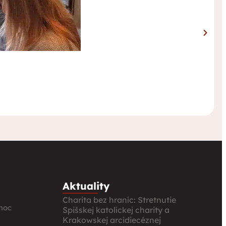
Aktuality
Charita bez hraníc: Stretnutie
moc
Spišskej katolíckej charity a
Krakowskej arcidiecéznej