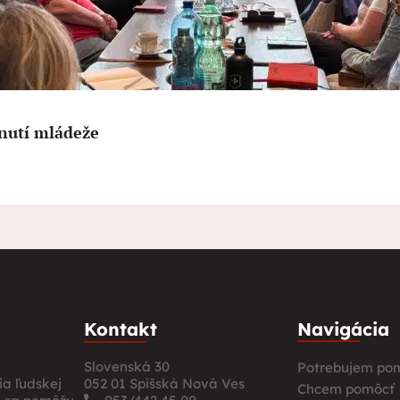
nutí mládeže
Kontakt
Navigácia
Slovenská 30
Potrebujem po
a ľudskej
052 01 Spišská Nová Ves
Chcem pomôcť