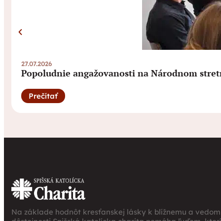
27.07.2026
Popoludnie angažovanosti na Národnom stret
Prečítať
Na základe hodnôt kresťanskej lásky k blížnemu a vedomi