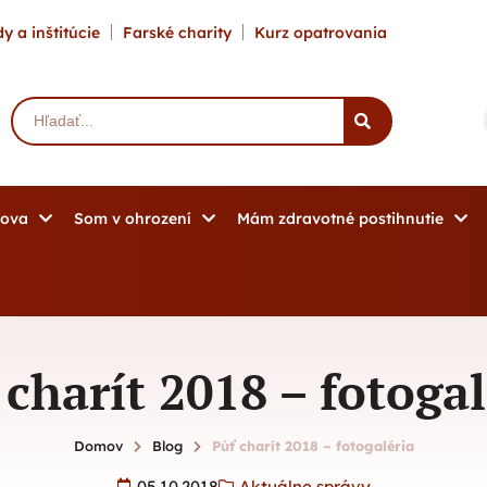
y a inštitúcie
Farské charity
Kurz opatrovania
mova
Som v ohrození
Mám zdravotné postihnutie
 charít 2018 – fotogal
Domov
Blog
Púť charít 2018 – fotogaléria
05.10.2018
Aktuálne správy