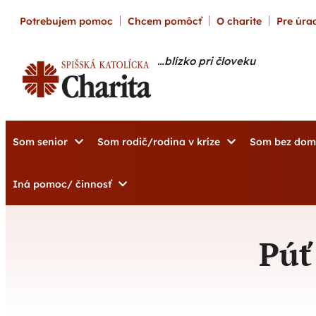
content
Potrebujem pomoc
Chcem pomôcť
O charite
Pre úrad
…blízko pri človeku
Som senior
Som rodič/rodina v kríze
Som bez do
Iná pomoc/ činnosť
Púť