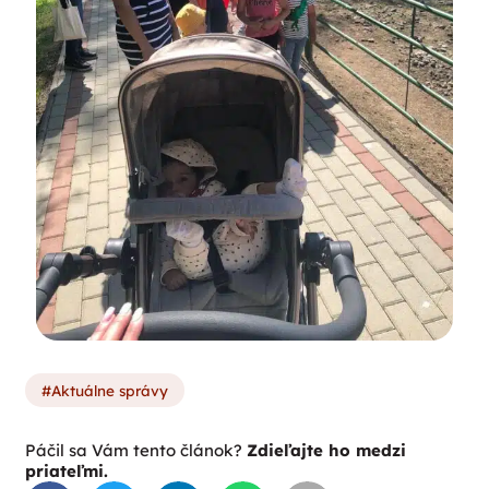
Aktuálne správy
Páčil sa Vám tento článok?
Zdieľajte ho medzi
priateľmi.