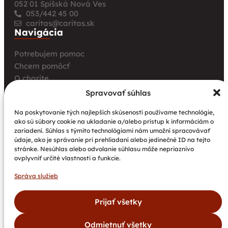
052 01 Spišská Nová Ves
053/442 45 00
caritas@caritas.sk
Navigácia
Potrebujem pomoc
Chcem pomôcť
O charite
Pre úrady a inštitúcie
Spravovať súhlas
Farské charity
Na poskytovanie tých najlepších skúseností používame technológie,
Kurz opatrovania
ako sú súbory cookie na ukladanie a/alebo prístup k informáciám o
zariadení. Súhlas s týmito technológiami nám umožní spracovávať
Aktuality
údaje, ako je správanie pri prehliadaní alebo jedinečné ID na tejto
Nové petangové ihrisko prináša seniorom radosť,
stránke. Nesúhlas alebo odvolanie súhlasu môže nepriaznivo
pohyb a komunitu
ovplyvniť určité vlastnosti a funkcie.
Národný projekt „Integrácia štátnych príslušníkov
Správa služieb
tretích krajín vrátane migrantov“
Pozvánka na 2. stretnutie pracovných skupín v Poľsku
Prijať všetky
Odmietnuť všetky