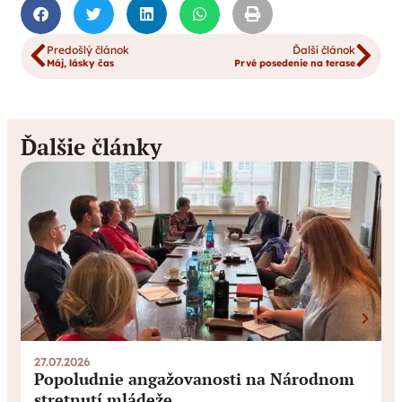
Predošlý článok
Ďalší článok
Máj, lásky čas
Prvé posedenie na terase
Ďalšie články
27.07.2026
0
Popoludnie angažovanosti na Národnom
stretnutí mládeže