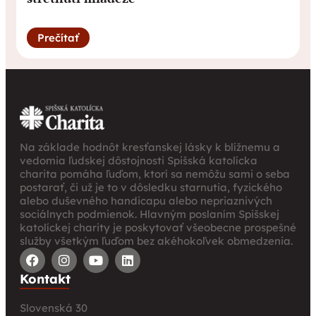
Prečítať
Na základe hodnôt kresťanskej lásky k blížnemu a
vedomia ľudskej dôstojnosti Spišská katolícka
charita pomáha ľuďom, ktorí sa nemôžu sami o seba
postarať, či už je to v dôsledku starnutia, fyzického
alebo duševného handicapu alebo nepriaznivých
sociálnych podmienok. Hlavným poslaním Spišskej
katolíckej charity je poskytovať všeobecne prospešné
služby všetkým ľuďom bez akéhokoľvek obmedzenia.
Kontakt
Slovenská 30