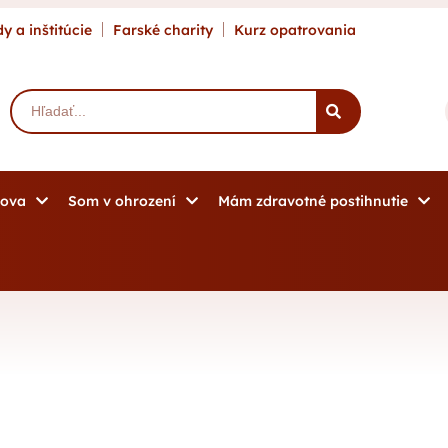
y a inštitúcie
Farské charity
Kurz opatrovania
mova
Som v ohrození
Mám zdravotné postihnutie