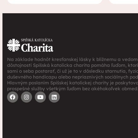
Na základe hodnôt kresťanskej lásky k blížnemu a vedomi
dôstojnosti Spišská katolícka charita pomáha ľuďom, ktor
sami o seba postarať, či už je to v dôsledku starnutia, fyz
duševného handicapu alebo nepriaznivých sociálnych po
Hlavným poslaním Spišskej katolíckej charity je poskytov
prospešné služby všetkým ľuďom bez akéhokoľvek obmedz