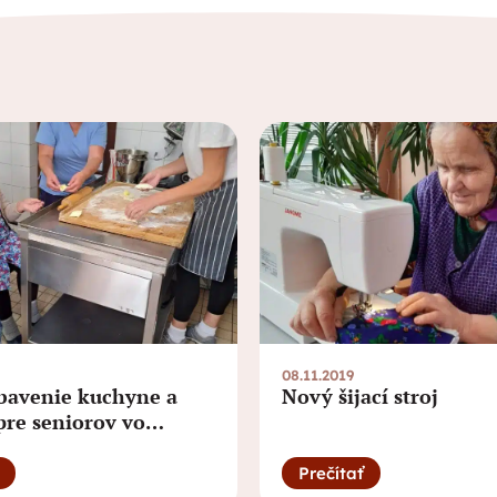
08.11.2019
bavenie kuchyne a
Nový šijací stroj
pre seniorov vo
Slavkove vďaka
 Nadácie SPP
Prečítať