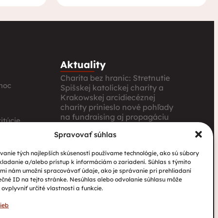
Aktuality
Charita bez hraníc: Stretnutie
moc
Spišskej katolíckej charity a
Krakowskej arcidiecéznej
charity prinieslo nové pohľady
na fundraising aj propagáciu
itúcie
Nové petangové ihrisko
Spravovať súhlas
prináša seniorom radosť,
ia
pohyb a komunitu
anie tých najlepších skúseností používame technológie, ako sú súbory
kladanie a/alebo prístup k informáciám o zariadení. Súhlas s týmito
Národný projekt „Integrácia
mi nám umožní spracovávať údaje, ako je správanie pri prehliadaní
štátnych príslušníkov tretích
ečné ID na tejto stránke. Nesúhlas alebo odvolanie súhlasu môže
krajín vrátane migrantov“
ovplyvniť určité vlastnosti a funkcie.
ieb