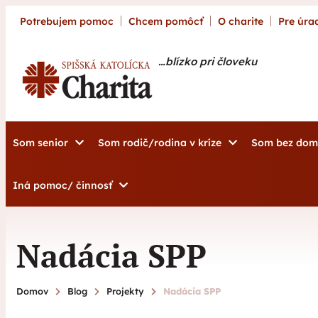
content
Potrebujem pomoc
Chcem pomôcť
O charite
Pre úrad
…blízko pri človeku
Som senior
Som rodič/rodina v kríze
Som bez do
Iná pomoc/ činnosť
Nadácia SPP
Domov
Blog
Projekty
Nadácia SPP