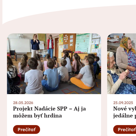
28.05.2026
25.09.2025
Projekt Nadácie SPP – Aj ja
Nové vy
môžem byť hrdina
jedálne 
Vyšnom 
podpore
Prečítať
Prečítať