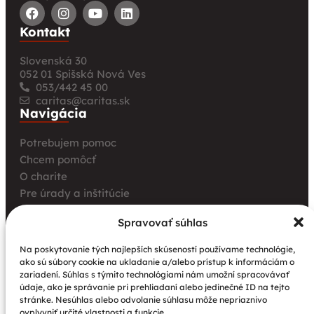
Kontakt
Slovenská 30
052 01 Spišská Nová Ves
053/442 45 00
caritas@caritas.sk
Navigácia
Potrebujem pomoc
Chcem pomôcť
O charite
Pre úrady a inštitúcie
Farské charity
Spravovať súhlas
Kurz opatrovania
Aktuality
Na poskytovanie tých najlepších skúseností používame technológie,
ako sú súbory cookie na ukladanie a/alebo prístup k informáciám o
Charita bez hraníc: Stretnutie Spišskej katolíckej
zariadení. Súhlas s týmito technológiami nám umožní spracovávať
charity a Krakowskej arcidiecéznej charity prinieslo
údaje, ako je správanie pri prehliadaní alebo jedinečné ID na tejto
nové pohľady na fundraising aj propagáciu
stránke. Nesúhlas alebo odvolanie súhlasu môže nepriaznivo
ovplyvniť určité vlastnosti a funkcie.