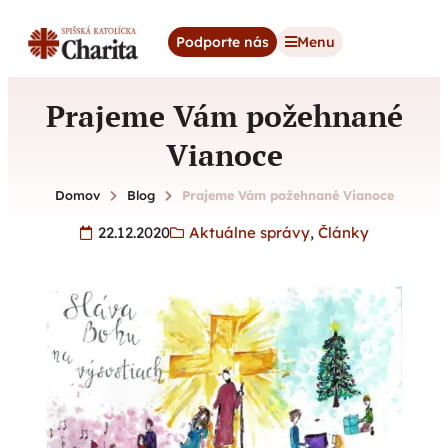
content
Podporte nás
Menu
Prajeme Vám požehnané
Vianoce
Domov
Blog
Prajeme Vám požehnané Vianoce
22.12.2020
Aktuálne správy
,
Články