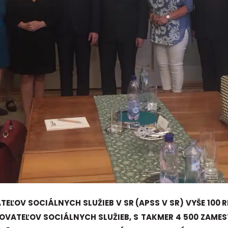
EĽOV SOCIÁLNYCH SLUŽIEB V SR (APSS V SR) VYŠE 100
OVATEĽOV SOCIÁLNYCH SLUŽIEB, S TAKMER 4 500 ZAME