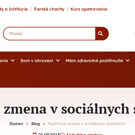
y a inštitúcie
Farské charity
Kurz opatrovania
mova
Som v ohrození
Mám zdravotné postihnutie
 zmena v sociálnych
Domov
Blog
Pozitívna zmena v sociálnych službách?
21.09.2018
Aktuálne správy