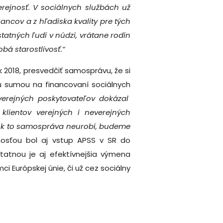
rejnosť. V sociálnych službách už
ncov a z hľadiska kvality pre tých
statných ľudí v núdzi, vrátane rodín
bá starostlivosť.“
 2018, presvedčiť samosprávu, že si
u sumou na financovaní sociálnych
erejných poskytovateľov dokázal
klientov verejných i neverejných
. Ak to samospráva neurobí, budeme
tnosťou bol aj vstup APSS v SR do
statnou je aj efektívnejšia výmena
 Európskej únie, či už cez sociálny