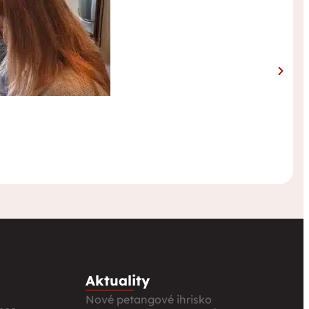
Aktuality
Nové petangové ihrisko