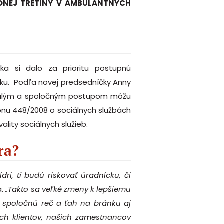
DNEJ TRETINY V AMBULANTNÝCH
ka si dalo za prioritu postupnú
ensku. Podľa novej predsedníčky Anny
trvalým a spoločným postupom môžu
onu 448/2008 o sociálnych službách
ality sociálnych služieb.
ra?
ri, tí budú riskovať úradnícku, či
.
„Takto sa veľké zmeny k lepšiemu
ať spoločnú reč a ťah na bránku aj
ých klientov, našich zamestnancov