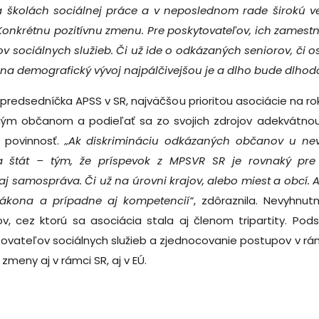
na školách sociálnej práce a v neposlednom rade širokú ve
onkrétnu pozitívnu zmenu. Pre poskytovateľov, ich zamestna
v sociálnych služieb. Či už ide o odkázaných seniorov, či o
na demografický vývoj najpálčivejšou je a dlho bude dlhodo
edsedníčka APSS v SR, najväčšou prioritou asociácie na rok
aným občanom a podieľať sa zo svojich zdrojov adekvátno
á povinnosť.
„Ak diskrimináciu odkázaných občanov u nev
a štát – tým, že príspevok z MPSVR SR je rovnaký pre 
aj samospráva. Či už na úrovni krajov, alebo miest a obcí
zákona a prípadne aj kompetencií“
, zdôraznila. Nevyhnu
, cez ktorú sa asociácia stala aj členom tripartity. Pod
ateľov sociálnych služieb a zjednocovanie postupov v rámci
zmeny aj v rámci SR, aj v EÚ.