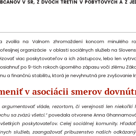
BČANOV V SR, Z DVOCH TRETÍN V POBYTOVÝCH A Z JE
ia zvolila na Valnom zhromaždení koncom minulého ro
rofesijnej organizácie v oblasti sociálnych služieb na Slov
ivizovať viac poskytovateľov a ich zástupcov, lebo len vy
 dosiahnuť po 9-tich rokoch úporného zápasu voči zlému Zák
nu a finančnú stabilitu, ktorá je nevyhnutná pre zvyšovanie kv
meniť v asociácii smerov dovnút
gumentovať vláde, rezortom, či verejnosti len niekoľkí líd
chu sa zväzú všetci.“
povedala otvorene Anna Ghannamová
e všetkých poskytovateľov. Celej sociálnej komunity. Hľad
lnych služieb, zaangažovať príbuzenstvo našich odkázan