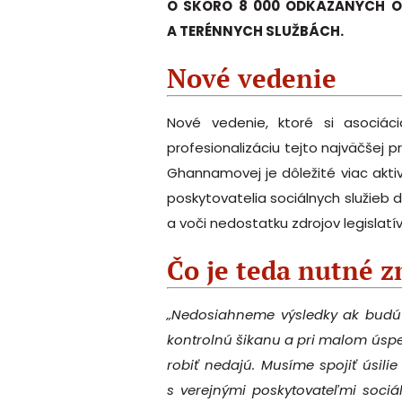
O SKORO 8 000 ODKÁZANÝCH O
A TERÉNNYCH SLUŽBÁCH.
Nové vedenie
Nové vedenie, ktoré si asociác
profesionalizáciu tejto najväčšej p
Ghannamovej je dôležité viac akt
poskytovatelia sociálnych služieb
a voči nedostatku zdrojov legislatív
Čo je teda nutné z
„Nedosiahneme výsledky ak budú ar
kontrolnú šikanu a pri malom úspe
robiť nedajú. Musíme spojiť úsili
s verejnými poskytovateľmi sociá