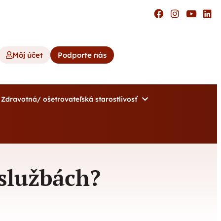
Môj účet
Podporte nás
Zdravotná/ ošetrovateľská starostlivosť
 službách?