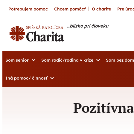
content
Potrebujem pomoc
Chcem pomôcť
O charite
Pre úrad
…blízko pri človeku
Som senior
Som rodič/rodina v kríze
Som bez do
Iná pomoc/ činnosť
Pozitívna