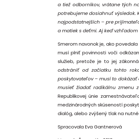
a tiež odborníkov, vrátane tých 
potrebujeme dosiahnuť výsledok. K
najpodstatnejších – pre prijímateľo
a matiek s deťmi. Aj keď vzhľadom 
Smerom navonok je, ako povedala pr
musí plniť povinnosti voči odkáz
služieb, pretože je to jej zákonn
odstrániť od začiatku tohto rok
poskytovateľov – musí to dokázať 
musieť žiadať radikálnu zmenu 
Republikovej únie zamestnávateľov
medzinárodných skúseností poskytov
dialóg, alebo zvýšený tlak na nutné 
Spracovala Eva Gantnerová