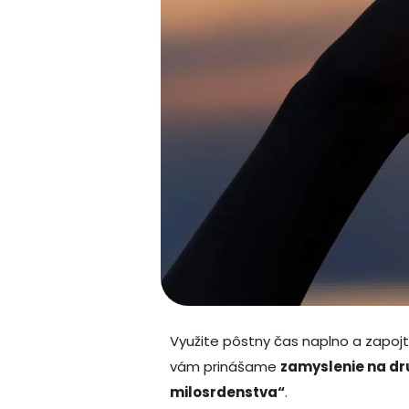
Využite pôstny čas naplno a zapoj
vám prinášame
zamyslenie na d
milosrdenstva“
.