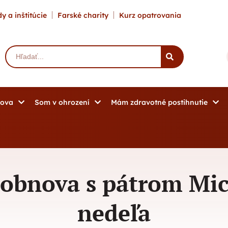
y a inštitúcie
Farské charity
Kurz opatrovania
mova
Som v ohrození
Mám zdravotné postihnutie
obnova s pátrom Mic
nedeľa