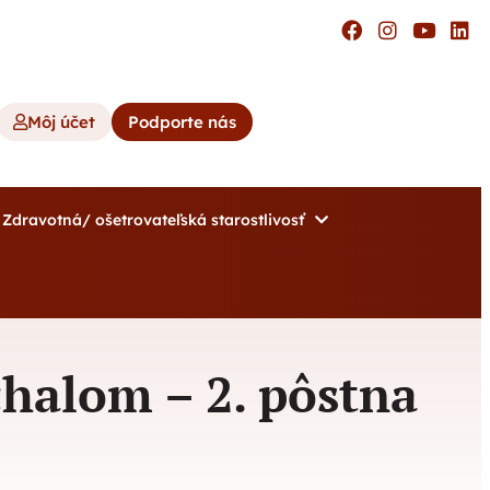
Môj účet
Podporte nás
Zdravotná/ ošetrovateľská starostlivosť
halom – 2. pôstna