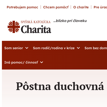
content
Potrebujem pomoc
Chcem pomôcť
O charite
Pre úrad
…blízko pri človeku
Som senior
Som rodič/rodina v kríze
Som bez do
Iná pomoc/ činnosť
Pôstna duchovná 