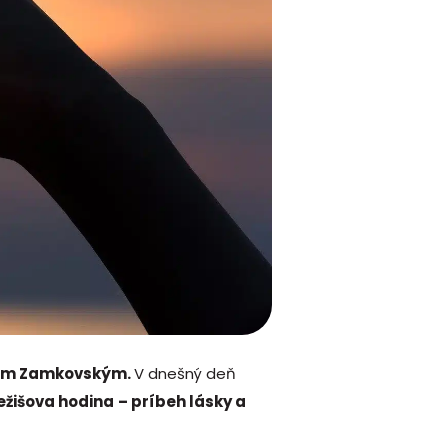
lom Zamkovským.
V dnešný deň
ežišova hodina
– príbeh lásky a