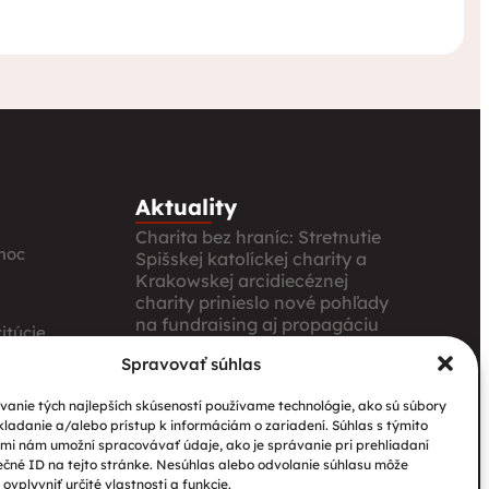
Aktuality
Charita bez hraníc: Stretnutie
moc
Spišskej katolíckej charity a
Krakowskej arcidiecéznej
charity prinieslo nové pohľady
na fundraising aj propagáciu
itúcie
Nové petangové ihrisko
Spravovať súhlas
prináša seniorom radosť,
ia
pohyb a komunitu
anie tých najlepších skúseností používame technológie, ako sú súbory
kladanie a/alebo prístup k informáciám o zariadení. Súhlas s týmito
Národný projekt „Integrácia
mi nám umožní spracovávať údaje, ako je správanie pri prehliadaní
štátnych príslušníkov tretích
ečné ID na tejto stránke. Nesúhlas alebo odvolanie súhlasu môže
krajín vrátane migrantov“
ovplyvniť určité vlastnosti a funkcie.