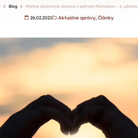
v
Blog
Pôstna duchovná obnova s pátrom Michalom – 2. pôstna
26.02.2021
Aktuálne správy
,
Články