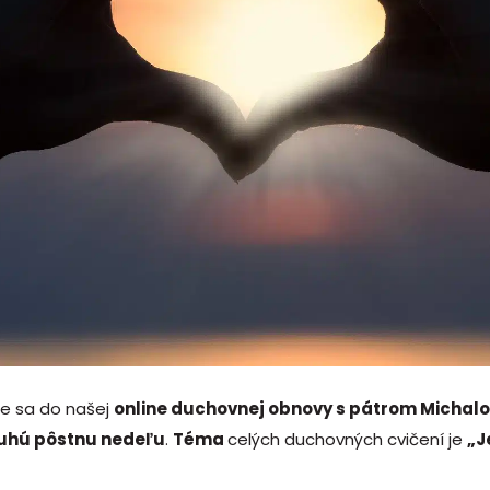
te sa do našej
online duchovnej obnovy s pátrom Micha
ruhú pôstnu nedeľu
.
Téma
celých duchovných cvičení je
„J