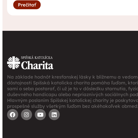
Prečítať
Na základe hodnôt kresťanskej lásky k blížnemu a vedomi
dôstojnosti Spišská katolícka charita pomáha ľuďom, ktor
sami o seba postarať, či už je to v dôsledku starnutia, fyz
duševného handicapu alebo nepriaznivých sociálnych po
Hlavným poslaním Spišskej katolíckej charity je poskytov
prospešné služby všetkým ľuďom bez akéhokoľvek obmedz