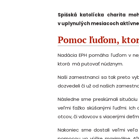
Spišská katolícka charita mo
v uplynulých mesiacoch aktívne 
Pomoc ľuďom, ktor
Nadácia EPH pomáha ľuďom v nepria
ktorá má putovať núdznym.
Naši zamestnanci sa tak preto vyb
dozvedeli či už od našich zamestnan
Následne sme preskúmali situáciu 
veľmi ťažko skúšanými ľuďmi. Ich o
otcov, či vdovcov s viacerými deťmi
Nakoniec sme dostali veľmi veľa 
pomocou vo výške maximálne 400 eu