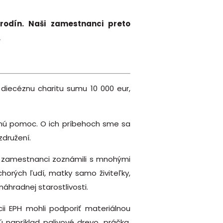
rodín. Naši zamestnanci preto
.
 diecéznu charitu sumu 10 000 eur,
nčnú pomoc. O ich príbehoch sme sa
združení.
ši zamestnanci zoznámili s mnohými
chorých ľudí, matky samo živiteľky,
náhradnej starostlivosti.
ii EPH mohli podporiť materiálnou
 napríklad palivové drevo, práčka,