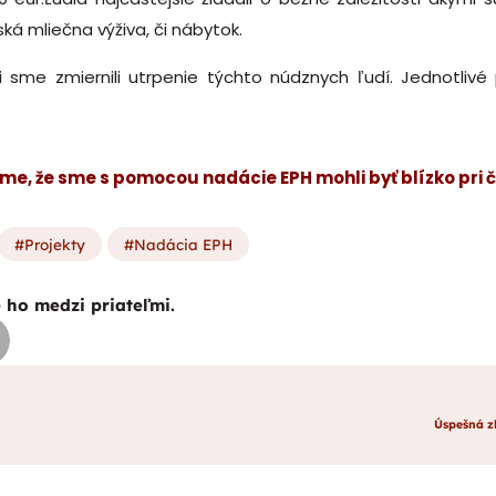
ská mliečna výživa, či nábytok.
sme zmiernili utrpenie týchto núdznych ľudí. Jednotlivé 
me, že sme s pomocou nadácie EPH mohli byť blízko pri č
Projekty
Nadácia EPH
e ho medzi priateľmi.
Úspešná zb