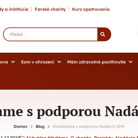
y a inštitúcie
Farské charity
Kurz opatrovania
mova
Som v ohrození
Mám zdravotné postihnutie
me s podporou Nadá
Domov
Blog
Pomáhame s podporou Nadácie EPH
11.12.2019
Aktuálne hľadáme
,
O charite
,
Projekty
,
Nadácia 