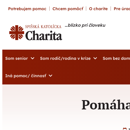
content
Potrebujem pomoc
Chcem pomôcť
O charite
Pre úrad
…blízko pri človeku
Som senior
Som rodič/rodina v kríze
Som bez do
Iná pomoc/ činnosť
Pomáha