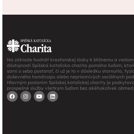
Na základe hodnôt kresťanskej lásky k blížnemu a vedomi
dôstojnosti Spišská katolícka charita pomáha ľuďom, ktor
sami o seba postarať, či už je to v dôsledku starnutia, fyz
duševného handicapu alebo nepriaznivých sociálnych po
Hlavným poslaním Spišskej katolíckej charity je poskytov
prospešné služby všetkým ľuďom bez akéhokoľvek obmedz