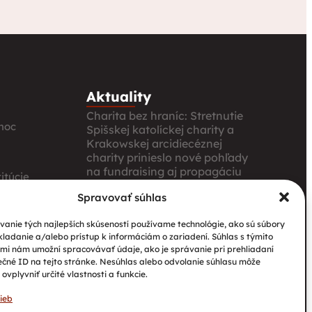
Aktuality
Charita bez hraníc: Stretnutie
moc
Spišskej katolíckej charity a
Krakowskej arcidiecéznej
charity prinieslo nové pohľady
na fundraising aj propagáciu
itúcie
Nové petangové ihrisko
Spravovať súhlas
prináša seniorom radosť,
ia
pohyb a komunitu
anie tých najlepších skúseností používame technológie, ako sú súbory
kladanie a/alebo prístup k informáciám o zariadení. Súhlas s týmito
Národný projekt „Integrácia
mi nám umožní spracovávať údaje, ako je správanie pri prehliadaní
štátnych príslušníkov tretích
ečné ID na tejto stránke. Nesúhlas alebo odvolanie súhlasu môže
krajín vrátane migrantov“
ovplyvniť určité vlastnosti a funkcie.
ieb