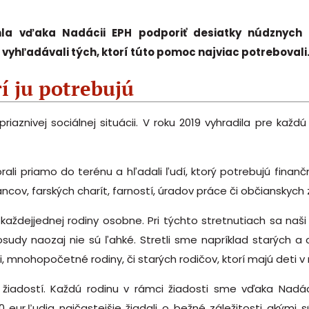
hla vďaka Nadácii EPH podporiť desiatky núdznych 
vyhľadávali tých, ktorí túto pomoc najviac potrebovali
í ju potrebujú
znivej sociálnej situácii. V roku 2019 vyhradila pre každú
rali priamo do terénu a hľadali ľudí, ktorý potrebujú fina
cov, farských charít, farností, úradov práce či občianskych 
každejjednej rodiny osobne. Pri týchto stretnutiach sa na
sudy naozaj nie sú ľahké. Stretli sme napríklad starých a 
, mnohopočetné rodiny, či starých rodičov, ktorí majú deti v 
žiadostí. Každú rodinu v rámci žiadosti sme vďaka Nadác
r.Ľudia najčastejšie žiadali o bežné záležitosti akými sú