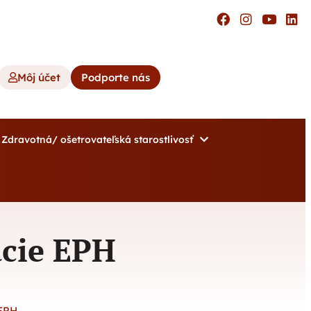
Môj účet
Podporte nás
Zdravotná/ ošetrovateľská starostlivosť
cie EPH
EPH