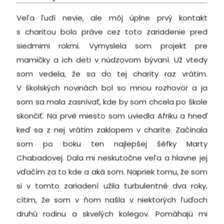
Veľa ľudí nevie, ale môj úplne prvý kontakt
s charitou bolo práve cez toto zariadenie pred
siedmimi rokmi. Vymyslela som projekt pre
mamičky a ich deti v núdzovom bývaní. Už vtedy
som vedela, že sa do tej charity raz vrátim.
V školských novinách bol so mnou rozhovor a ja
som sa mala zasnívať, kde by som chcela po škole
skončiť. Na prvé miesto som uviedla Afriku a hneď
keď sa z nej vrátim zaklopem v charite. Začínala
som po boku ten najlepšej šéfky Marty
Chabadovej. Dala mi neskutočne veľa a hlavne jej
vďačím za to kde a aká som. Napriek tomu, že som
si v tomto zariadení užila turbulentné dva roky,
cítim, že som v ňom našla v niektorých ľuďoch
druhú rodinu a skvelých kolegov. Pomáhajú mi