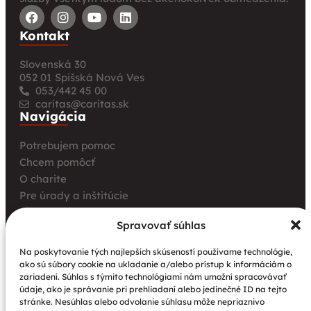
Kontakt
Slovenská 30
052 01 Spišská Nová Ves
053/442 45 00
caritas@caritas.sk
Navigácia
Potrebujem pomoc
Chcem pomôcť
O charite
Pre úrady a inštitúcie
Farské charity
Spravovať súhlas
Kurz opatrovania
Aktuality
Na poskytovanie tých najlepších skúseností používame technológie,
ako sú súbory cookie na ukladanie a/alebo prístup k informáciám o
Charita bez hraníc: Stretnutie Spišskej katolíckej
zariadení. Súhlas s týmito technológiami nám umožní spracovávať
charity a Krakowskej arcidiecéznej charity prinieslo
údaje, ako je správanie pri prehliadaní alebo jedinečné ID na tejto
nové pohľady na fundraising aj propagáciu
stránke. Nesúhlas alebo odvolanie súhlasu môže nepriaznivo