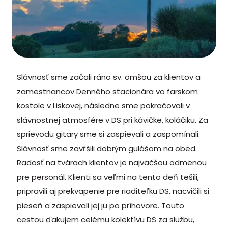
Slávnosť sme začali ráno sv. omšou za klientov a
zamestnancov Denného stacionára vo farskom
kostole v Liskovej, následne sme pokračovali v
slávnostnej atmosfére v DS pri kávičke, koláčiku. Za
sprievodu gitary sme si zaspievali a zaspomínali.
Slávnosť sme zavŕšili dobrým gulášom na obed.
Radosť na tvárach klientov je najväčšou odmenou
pre personál. Klienti sa veľmi na tento deň tešili,
pripravili aj prekvapenie pre riaditeľku DS, nacvičili si
pieseň a zaspievali jej ju po príhovore. Touto
cestou ďakujem celému kolektívu DS za službu,