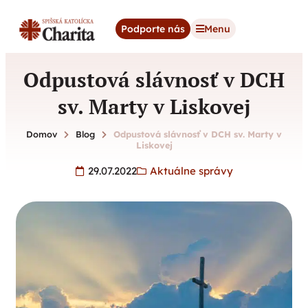
content
Podporte nás
Menu
Odpustová slávnosť v DCH
sv. Marty v Liskovej
Domov
Blog
Odpustová slávnosť v DCH sv. Marty v
Liskovej
29.07.2022
Aktuálne správy