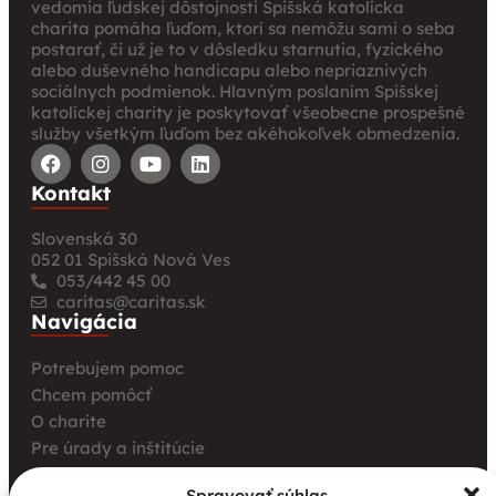
vedomia ľudskej dôstojnosti Spišská katolícka
charita pomáha ľuďom, ktorí sa nemôžu sami o seba
postarať, či už je to v dôsledku starnutia, fyzického
alebo duševného handicapu alebo nepriaznivých
sociálnych podmienok. Hlavným poslaním Spišskej
katolíckej charity je poskytovať všeobecne prospešné
služby všetkým ľuďom bez akéhokoľvek obmedzenia.
Kontakt
Slovenská 30
052 01 Spišská Nová Ves
053/442 45 00
caritas@caritas.sk
Navigácia
Potrebujem pomoc
Chcem pomôcť
O charite
Pre úrady a inštitúcie
Farské charity
Spravovať súhlas