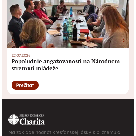
27.07.2026
0
Popoludnie angažovanosti na Národnom
stretnutí mládeže
Prečítať
Na základe hodnôt kresťanskej lásky k blížnemu a