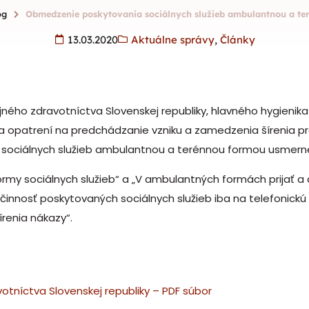
og
Obmedzenie poskytovania sociálnych služieb ambulantnou a te
13.03.2020
Aktuálne správy
,
Články
ného zdravotníctva Slovenskej republiky, hlavného hygienik
a opatrení na predchádzanie vzniku a zamedzenia šírenia 
 sociálnych služieb ambulantnou a terénnou formou usmerne
ormy sociálnych služieb“ a „V ambulantných formách prijať 
innosť poskytovaných sociálnych služieb iba na telefonickú
renia nákazy“.
tníctva Slovenskej republiky – PDF súbor