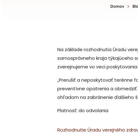
Domov
Bl
Na základe rozhodnutia Úradu verej
samosprávneho kraja týkajúceho s
zverejnujeme vo veci poskytovania
„Prerušiť a neposkytovať terénne f
preventívne opatrenia a obmedziť č
ohľadom na zabránenie ďalšieho ší
Platnosť: do odvolania
Rozhodnutie Úradu verejného zdravo