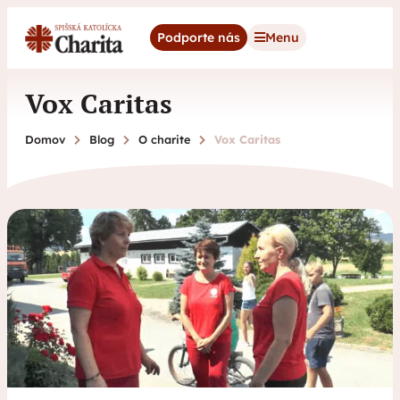
content
Podporte nás
Menu
Vox Caritas
Domov
Blog
O charite
Vox Caritas