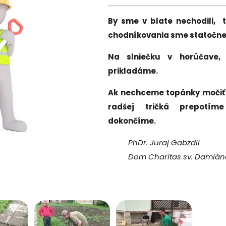
By sme v blate nechodili, 
chodníkovania sme statočne v
Na slniečku v horúčave,
prikladáme.
Ak nechceme topánky močiť v
radšej tričká prepotí
dokončíme.
PhDr. Juraj Gabzdil
Dom Charitas sv. Damián