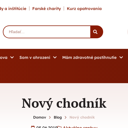
y a inštitúcie
Farské charity
Kurz opatrovania
mova
Som v ohrození
Mám zdravotné postihnutie
Nový chodník
Domov
Blog
Nový chodník
05.06.2019
Aktuálne správy