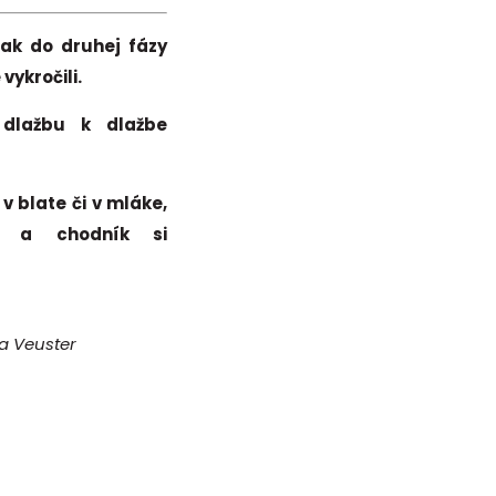
tak do druhej fázy
ykročili.
 dlažbu k dlažbe
 blate či v mláke,
me a chodník si
a Veuster