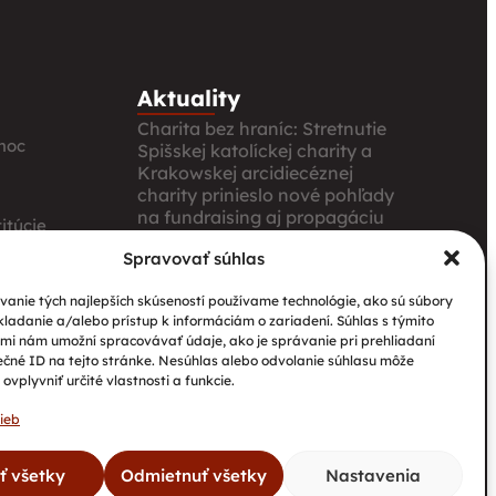
Aktuality
Charita bez hraníc: Stretnutie
moc
Spišskej katolíckej charity a
Krakowskej arcidiecéznej
charity prinieslo nové pohľady
na fundraising aj propagáciu
itúcie
Nové petangové ihrisko
Spravovať súhlas
prináša seniorom radosť,
ia
pohyb a komunitu
anie tých najlepších skúseností používame technológie, ako sú súbory
kladanie a/alebo prístup k informáciám o zariadení. Súhlas s týmito
Národný projekt „Integrácia
mi nám umožní spracovávať údaje, ako je správanie pri prehliadaní
štátnych príslušníkov tretích
ečné ID na tejto stránke. Nesúhlas alebo odvolanie súhlasu môže
krajín vrátane migrantov“
ovplyvniť určité vlastnosti a funkcie.
ieb
ať všetky
Odmietnuť všetky
Nastavenia