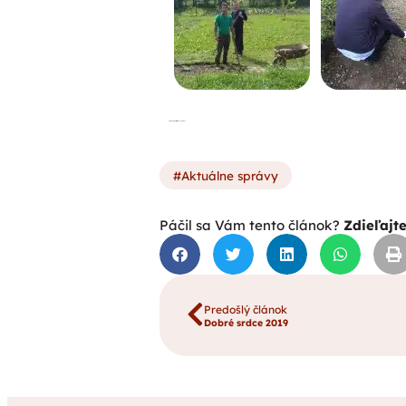
Obrázok: https://pixabay.com/sk/
Aktuálne správy
Páčil sa Vám tento článok?
Zdieľajt
Predošlý článok
Dobré srdce 2019