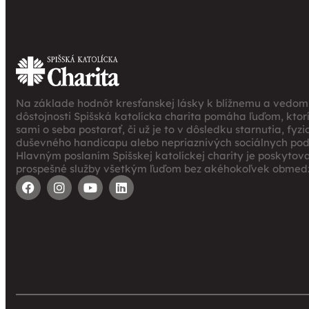
Na základe hodnôt kresťanskej lásky k blížnemu a vedomi
dôstojnosti Spišská katolícka charita pomáha ľuďom, ktor
sami o seba postarať, či už je to v dôsledku starnutia, fyz
duševného handicapu alebo nepriaznivých sociálnych po
Hlavným poslaním Spišskej katolíckej charity je poskytov
prospešné služby všetkým ľuďom bez akéhokoľvek obmedz