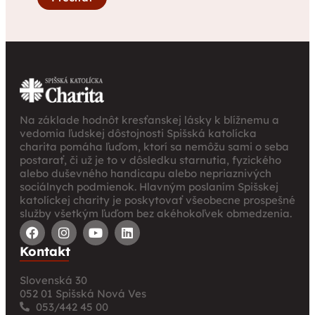
Na základe hodnôt kresťanskej lásky k blížnemu a
vedomia ľudskej dôstojnosti Spišská katolícka
charita pomáha ľuďom, ktorí sa nemôžu sami o seba
postarať, či už je to v dôsledku starnutia, fyzického
alebo duševného handicapu alebo nepriaznivých
sociálnych podmienok. Hlavným poslaním Spišskej
katolíckej charity je poskytovať všeobecne prospešné
služby všetkým ľuďom bez akéhokoľvek obmedzenia.
Kontakt
Slovenská 30
052 01 Spišská Nová Ves
053/442 45 00