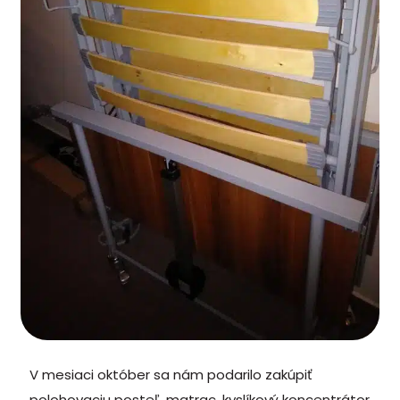
V mesiaci október sa nám podarilo zakúpiť
polohovaciu posteľ, matrac, kyslíkový koncentrátor