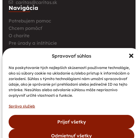
caritas@caritas.sk
Navigácia
Potrebujem pomoc
Chcem pomôcť
O charite
Pre úrady a inštitúcie
Farské charity
Spravovať súhlas
Kurz opatrovania
Aktuality
Na poskytovanie tých najlepších skúseností používame technológie,
ako sú súbory cookie na ukladanie a/alebo prístup k informáciám o
Charita bez hraníc: Stretnutie Spišskej katolíckej
zariadení. Súhlas s týmito technológiami nám umožní spracovávať
charity a Krakowskej arcidiecéznej charity prinieslo
údaje, ako je správanie pri prehliadaní alebo jedinečné ID na tejto
nové pohľady na fundraising aj propagáciu
stránke. Nesúhlas alebo odvolanie súhlasu môže nepriaznivo
ovplyvniť určité vlastnosti a funkcie.
Nové petangové ihrisko prináša seniorom radosť,
pohyb a komunitu
Správa služieb
Národný projekt „Integrácia štátnych príslušníkov
tretích krajín vrátane migrantov“
Prijať všetky
Odmietnuť všetky