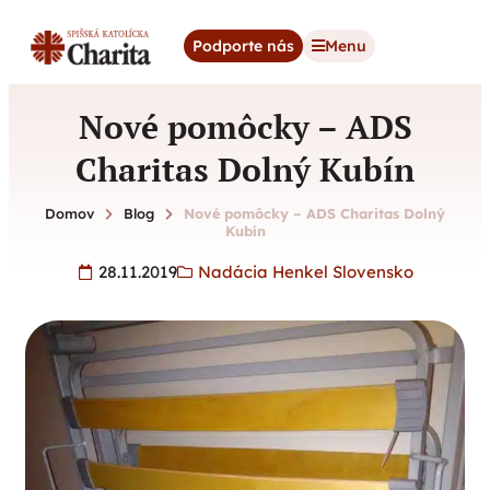
content
Podporte nás
Menu
Nové pomôcky – ADS
Charitas Dolný Kubín
Domov
Blog
Nové pomôcky – ADS Charitas Dolný
Kubín
28.11.2019
Nadácia Henkel Slovensko