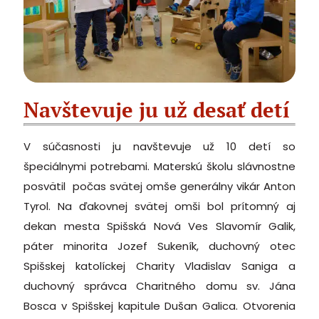
Navštevuje ju už desať detí
V súčasnosti ju navštevuje už 10 detí so
špeciálnymi potrebami. Materskú školu slávnostne
posvätil počas svätej omše generálny vikár Anton
Tyrol. Na ďakovnej svätej omši bol prítomný aj
dekan mesta Spišská Nová Ves Slavomír Galik,
páter minorita Jozef Sukeník, duchovný otec
Spišskej katolíckej Charity Vladislav Saniga a
duchovný správca Charitného domu sv. Jána
Bosca v Spišskej kapitule Dušan Galica. Otvorenia