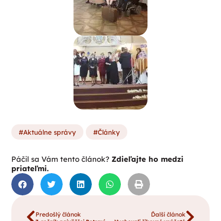
Aktuálne správy
Články
Páčil sa Vám tento článok?
Zdieľajte ho medzi
priateľmi.
Predošlý článok
Ďalší článok