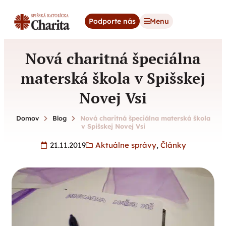
content
Podporte nás
Menu
Nová charitná špeciálna
materská škola v Spišskej
Novej Vsi
Domov
Blog
Nová charitná špeciálna materská škola
v Spišskej Novej Vsi
21.11.2019
Aktuálne správy
,
Články