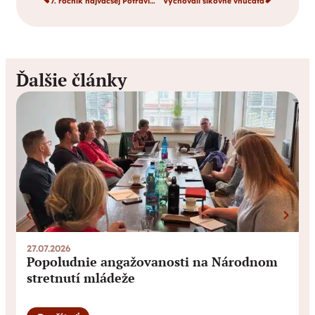
7. ročník najväčšej Potravinovej zbierky na Slovensku
Vychovali šikovné vnúčatá
Ďalšie články
27.07.2026
0
Popoludnie angažovanosti na Národnom
stretnutí mládeže