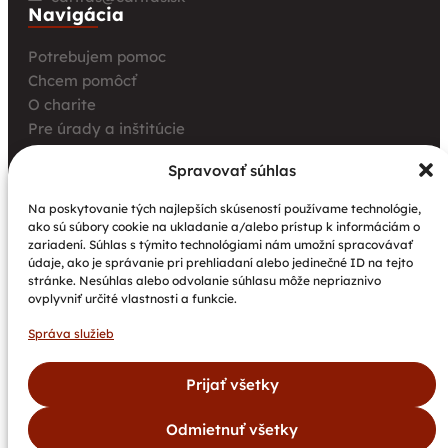
Navigácia
Potrebujem pomoc
Chcem pomôcť
O charite
Pre úrady a inštitúcie
Farské charity
Spravovať súhlas
Kurz opatrovania
Aktuality
Na poskytovanie tých najlepších skúseností používame technológie,
ako sú súbory cookie na ukladanie a/alebo prístup k informáciám o
Charita bez hraníc: Stretnutie Spišskej katolíckej
zariadení. Súhlas s týmito technológiami nám umožní spracovávať
charity a Krakowskej arcidiecéznej charity prinieslo
údaje, ako je správanie pri prehliadaní alebo jedinečné ID na tejto
nové pohľady na fundraising aj propagáciu
stránke. Nesúhlas alebo odvolanie súhlasu môže nepriaznivo
ovplyvniť určité vlastnosti a funkcie.
Nové petangové ihrisko prináša seniorom radosť,
pohyb a komunitu
Správa služieb
Národný projekt „Integrácia štátnych príslušníkov
tretích krajín vrátane migrantov“
Prijať všetky
Odmietnuť všetky
©
Spišská
Všetky
Vytvoril
Dokumenty
Newsletter