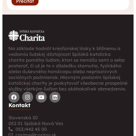
Prečítať
Na základe hodnôt kresťanskej lásky k blížnemu a
vedomia ľudskej dôstojnosti Spišská katolícka
charita pomáha ľuďom, ktorí sa nemôžu sami o seba
postarať, či už je to v dôsledku starnutia, fyzického
alebo duševného handicapu alebo nepriaznivých
sociálnych podmienok. Hlavným poslaním Spišskej
katolíckej charity je poskytovať všeobecne prospešné
služby všetkým ľuďom bez akéhokoľvek obmedzenia.
Kontakt
Slovenská 30
052 01 Spišská Nová Ves
053/442 45 00
caritas@caritas.sk